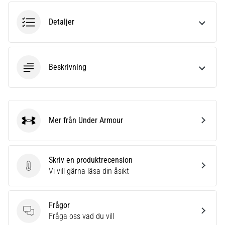
Vilka
är
Detaljer
de
vanligaste…
Beskrivning
5. 8. 2026
•
8 min. läsning
Plantar
fasciit:
Mer från Under Armour
Under Armour
Symptom,
orsaker
och
Skriv en produktrecension
behandling
Skriv en produktrecension
Vi vill gärna läsa din åsikt
Upplever
du
skarp
Frågor
hälsmärta
Frågor
Fråga oss vad du vill