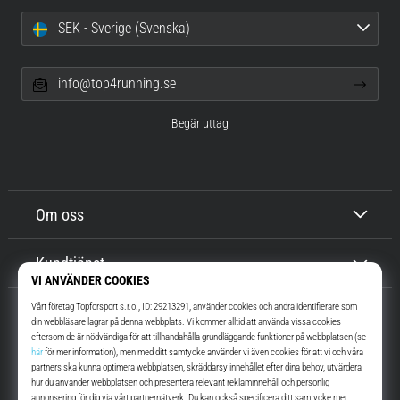
SEK - Sverige (Svenska)
info@top4running.se
Begär uttag
Om oss
Kundtjänst
Top4Running.se
I mer än 16 år vi har vi motiverat dig att gå ut och springa. Snabbare. Med