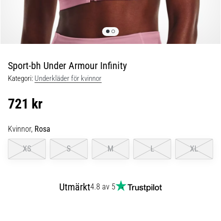
under
och
efter
löpning
Knäsmärta
drabbar
Sport-bh Under Armour Infinity
alla
Kategori:
Underkläder för kvinnor
löpare
minst
721 kr
en
gång
i
Kvinnor,
Rosa
livet,
XS
S
M
L
XL
oavsett
om
du
är
Utmärkt
4.8 av 5
amatör
eller
proffs.