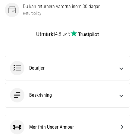
under
Du kan returnera varorna inom 30 dagar
eller
efter
Returpolicy
löpning?
En
Utmärkt
av
4.8 av 5
de
vanligaste
orsakerna
är
plantar
Detaljer
fasciit.
Vad
beror
det…
Beskrivning
Visa
alla
Mer från Under Armour
artiklar
Under Armour