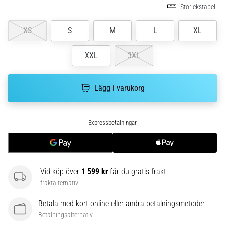
Vilka
Storlekstabell
är
de
XS
S
M
L
XL
vanligaste…
XXL
3XL
5. 8. 2026
•
Lägg i varukorg
8 min. läsning
Plantar
fasciit:
Symptom,
orsaker
och
behandling
Vid köp över
1 599 kr
får du gratis frakt
Upplever
fraktalternativ
du
skarp
Betala med kort online eller andra betalningsmetoder
hälsmärta
Betalningsalternativ