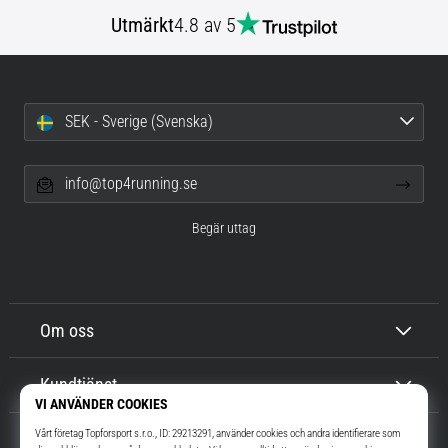
Utmärkt
4.8 av 5
SEK - Sverige (Svenska)
info@top4running.se
Begär uttag
Om oss
Kundtjänst