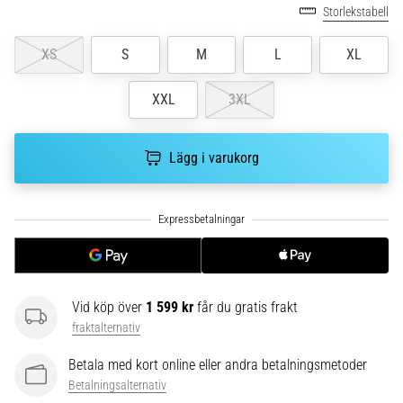
riktningsförändringar.
Storlekstabell
Hur
utförs
XS
S
M
L
XL
det
korrekt,
XXL
3XL
var
används
det…
Lägg i varukorg
6. 8. 2026
•
9 min. läsning
Löparknä:
Orsaker,
behandling
Vid köp över
1 599 kr
får du gratis frakt
och
fraktalternativ
förebyggande
Betala med kort online eller andra betalningsmetoder
åtgärder
Betalningsalternativ
Löparknä,