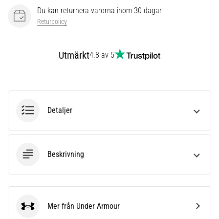
även
Du kan returnera varorna inom 30 dagar
känt
Returpolicy
som
iliotibialbandssyndrom
(ITBS),
Utmärkt
4.8 av 5
är
ett
mycket
vanligt
hälsoproblem
Detaljer
som
löpare
drabbas
av.
Beskrivning
Vad…
Visa
alla
Mer från Under Armour
Under Armour
artiklar