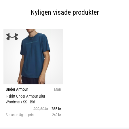
Nyligen visade produkter
Under Armour
Män
T-shirt Under Armour Blur
Wordmark SS
- Blå
299,60 kr
285 kr
Senaste lägsta pris
240 kr