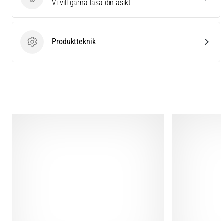
Skriv en produktrecension
Vi vill gärna läsa din åsikt
Produktteknik
Produktteknik