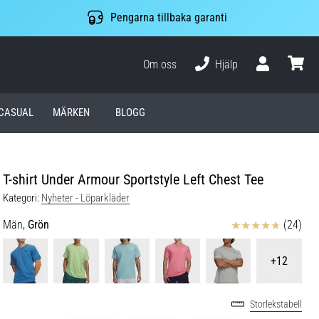
Pengarna tillbaka garanti
Om oss
Hjälp
varuko
CASUAL
MÄRKEN
BLOGG
T-shirt Under Armour Sportstyle Left Chest Tee
Kategori:
Nyheter - Löparkläder
Recensioner
Män,
Grön
(24)
+12
Storlekstabell