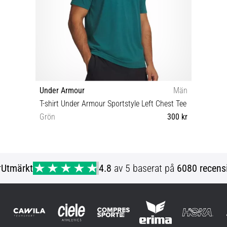
Under Armour
Män
T-shirt Under Armour Sportstyle Left Chest Tee
Grön
300 kr
S M L
r
Utmärkt
4.8
av 5 baserat på
6080 recens