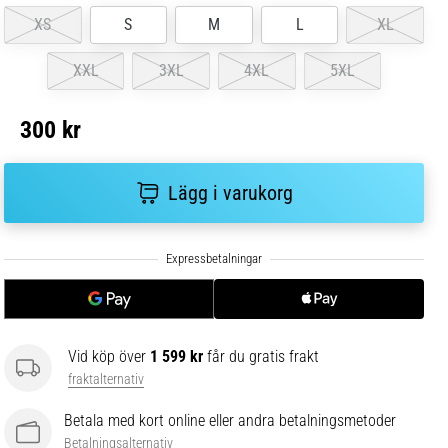
XS
S
M
L
XL
XXL
3XL
4XL
5XL
300 kr
Lägg i varukorg
Vid köp över
1 599 kr
får du gratis frakt
fraktalternativ
Betala med kort online eller andra betalningsmetoder
Betalningsalternativ