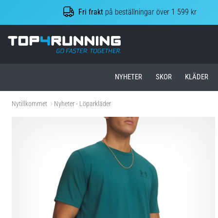
Fri frakt
på beställningar över 1 599 kr
Top4Running.se
NYHETER
SKOR
KLÄDER
Nytillkommet
Nyheter - Löparkläder