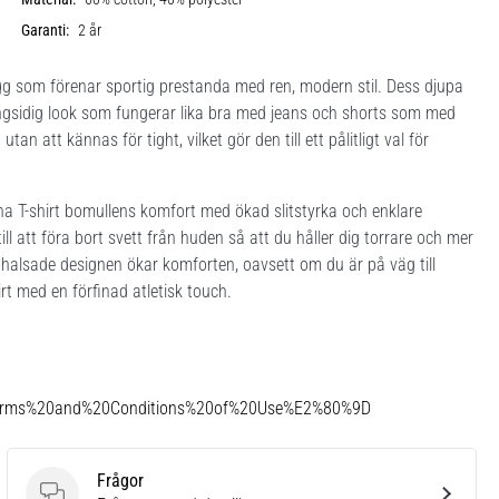
Garanti:
2 år
agg som förenar sportig prestanda med ren, modern stil. Dess djupa
gsidig look som fungerar lika bra med jeans och shorts som med
 att kännas för tight, vilket gör den till ett pålitligt val för
na T-shirt bomullens komfort med ökad slitstyrka och enklare
l att föra bort svett från huden så att du håller dig torrare och mer
halsade designen ökar komforten, oavsett om du är på väg till
rt med en förfinad atletisk touch.
Terms%20and%20Conditions%20of%20Use%E2%80%9D
Frågor