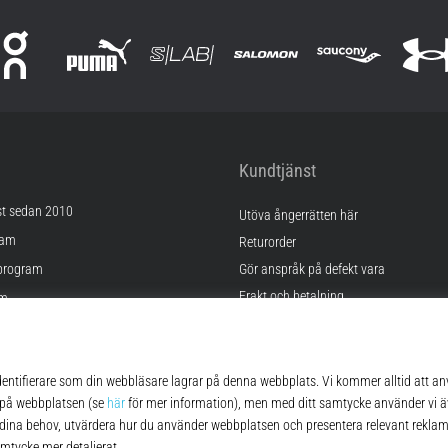
Kundtjänst
st sedan 2010
Utöva ångerrätten här
ram
Returorder
program
Gör anspråk på defekt vara
Frakt och betalning
am
Hitta rätt storlek
Kontakt
lningar
FAQ
kor
Sekretesspolicy