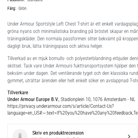
Färg:
Grön
Under Armour Sportstyle Left Chest T-shirt är ett enkelt vardagspl
gröna nyans och minimalistiska branding på bröstet skapar en mån
träningskläder. Den normala passformen sitter bekvämt på kroppen utan
dagligt bruk, lätta träningspass och aktiva helger.
Tillverkad av en mjuk bomulls- och polyesterblandning erbjuder den
skötsel. Tack vare Under Armours fukttransportsystem hjälper den til
bekväm under dagen. Det ventilerande tyget och den klassiska rund
gymmet, uträttar ärenden eller helt enkelt söker en avslappnad T-shi
Tillverkare
Under Armour Europe B.V.
, Stadionplein 10, 1076 Amsterdam - NL
https://privacy.underarmour.com/s/article/Contact-Us?
language=en_US#:~:text=If%20you%20have%20any%20feedback,
Skriv en produktrecension