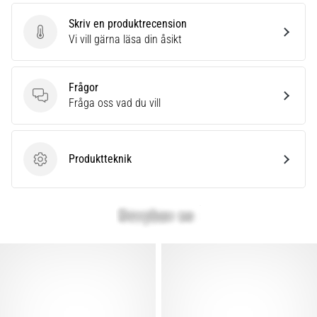
även
Skriv en produktrecension
känt
Skriv en produktrecension
Vi vill gärna läsa din åsikt
som
iliotibialbandssyndrom
(ITBS),
Frågor
är
Frågor
Fråga oss vad du vill
ett
mycket
vanligt
hälsoproblem
Produktteknik
Produktteknik
som
löpare
drabbas
av.
Vad…
Visa
alla
artiklar