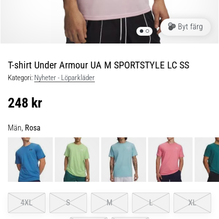
Blixtsnabb
löpning
och
Byt färg
beeptest:
Vad
är
T-shirt Under Armour UA M SPORTSTYLE LC SS
de
Kategori:
Nyheter - Löparkläder
och
hur
248 kr
genomförs
de?
Män,
Rosa
I
praktiken
testar
shuttle
run
snabbhet,
smidighet
4XL
S
M
L
XL
och