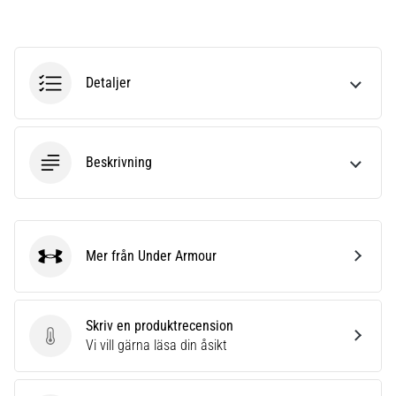
Vilka
är
de
vanligaste…
Detaljer
5. 8. 2026
•
8 min. läsning
Beskrivning
Plantar
fasciit:
Symptom,
orsaker
Mer från Under Armour
Under Armour
och
behandling
Upplever
Skriv en produktrecension
du
Skriv en produktrecension
Vi vill gärna läsa din åsikt
skarp
hälsmärta