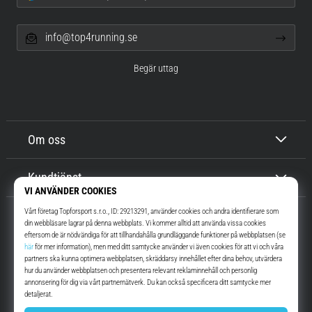
info@top4running.se
Begär uttag
Om oss
Kundtjänst
Top4Running.se
I mer än 16 år vi har vi motiverat dig att gå ut och springa. Snabbare. Med
oss. Varje dag.