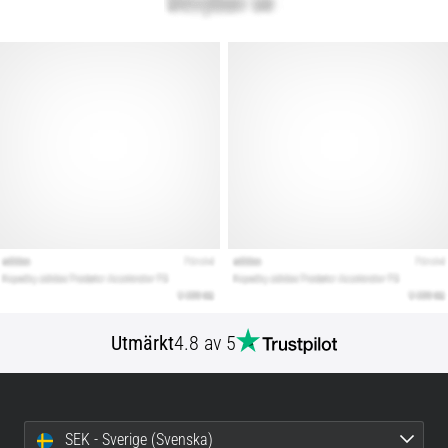
Utmärkt
4.8 av 5
SEK - Sverige (Svenska)