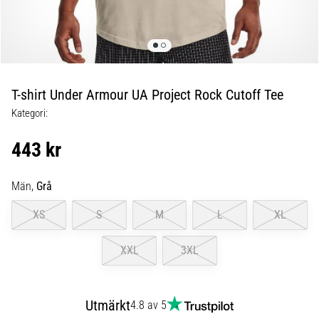
under
och
efter
löpning
Knäsmärta
drabbar
T-shirt Under Armour UA Project Rock Cutoff Tee
alla
Kategori:
löpare
minst
443 kr
en
gång
i
Män,
Grå
livet,
XS
S
M
L
XL
oavsett
om
du
XXL
3XL
är
amatör
eller
Utmärkt
4.8 av 5
proffs.