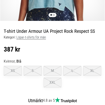
Plantar
fasciit:
Symptom,
orsaker
och
behandling
T-shirt Under Armour UA Project Rock Respect SS
Upplever
Kategori:
Löpar-t-shirts för män
du
skarp
387 kr
hälsmärta
under
Kvinnor,
Blå
eller
efter
XS
S
M
L
XL
löpning?
En
XXL
av
de
vanligaste
orsakerna
Utmärkt
4.8 av 5
är