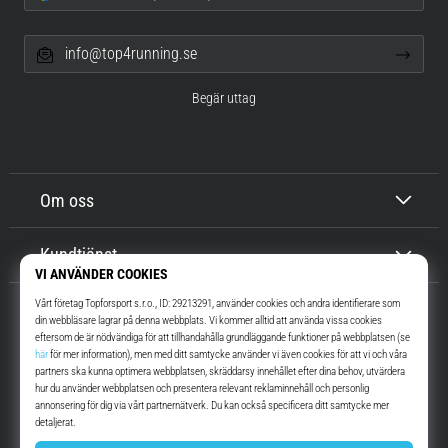
info@top4running.se
Begär uttag
Om oss
Kundtjänst
Top4Running.se
I mer än 16 år vi har vi motiverat dig att gå ut och springa. Snabbare. Med
oss. Varje dag.