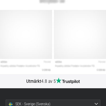
Utmärkt
4.8 av 5
SEK - Sverige (Svenska)