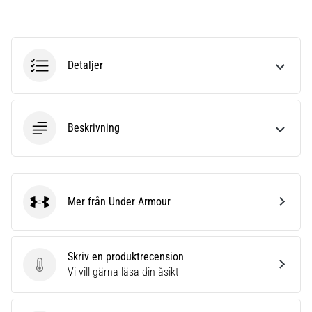
plantar
fasciit.
Vad
beror
Detaljer
det…
5. 8. 2026
•
Beskrivning
9 min. läsning
Kolhydratladdning:
Hur
påverkar
Mer från Under Armour
Under Armour
det
löpprestandan?
Det
Skriv en produktrecension
sägs
Skriv en produktrecension
Vi vill gärna läsa din åsikt
att
kolhydratuppladdning