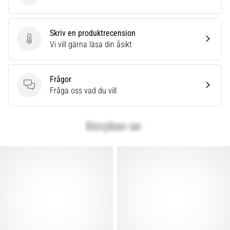
under
eller
efter
Skriv en produktrecension
löpning?
Skriv en produktrecension
Vi vill gärna läsa din åsikt
En
av
de
Frågor
vanligaste
Frågor
Fråga oss vad du vill
orsakerna
är
plantar
fasciit.
Vad
beror
det…
Visa
alla
artiklar