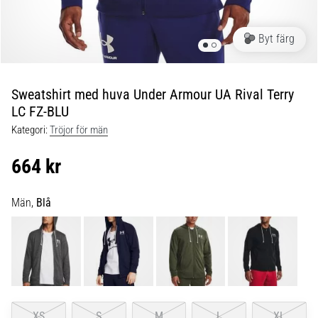
under
och
efter
Byt färg
löpning
Knäsmärta
drabbar
Sweatshirt med huva Under Armour UA Rival Terry
alla
LC FZ-BLU
löpare
Kategori:
Tröjor för män
minst
en
664 kr
gång
i
livet,
Män,
Blå
oavsett
om
du
är
amatör
eller
proffs.
XS
S
M
L
XL