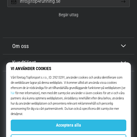
info@top4running.se
Begär uttag
Om oss
Kundtjänst
Top4Running.se
I mer än 16 år vi har vi motiverat dig att gå ut och springa. Snabbare. Med
oss. Varje dag.
Instagram
YouTube