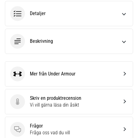
av.
Vad…
Detaljer
6. 8. 2026
•
Beskrivning
10 min. läsning
Löparskor
med
mer
Mer från Under Armour
dämpning
Under Armour
Vilka
är
TOP-
Skriv en produktrecension
modellerna
Skriv en produktrecension
Vi vill gärna läsa din åsikt
av
löparskor
med
Frågor
högre
Frågor
Fråga oss vad du vill