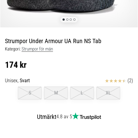
Löparknä:
Orsaker,
behandling
och
förebyggande
åtgärder
Strumpor Under Armour UA Run NS Tab
Löparknä,
Kategori:
Strumpor för män
även
känt
174 kr
som
iliotibialbandssyndrom
Recensioner
Unisex,
Svart
(2)
(ITBS),
är
S
M
L
XL
ett
mycket
vanligt
hälsoproblem
Utmärkt
4.8 av 5
som
löpare
drabbas