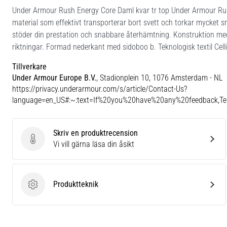
Under Armour Rush Energy Core Daml kvar tr top Under Armour Rush 
material som effektivt transporterar bort svett och torkar mycket 
stöder din prestation och snabbare återhämtning. Konstruktion med 4-
riktningar. Formad nederkant med sidoboo b. Teknologisk textil Celli
Tillverkare
Under Armour Europe B.V.
, Stadionplein 10, 1076 Amsterdam - NL
https://privacy.underarmour.com/s/article/Contact-Us?
language=en_US#:~:text=If%20you%20have%20any%20feedback,
Skriv en produktrecension
Skriv en produktrecension
Vi vill gärna läsa din åsikt
Produktteknik
Produktteknik