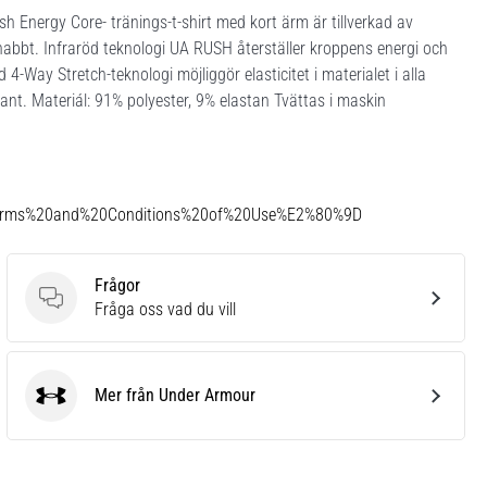
Energy Core- tränings-t-shirt med kort ärm är tillverkad av
snabbt. Infraröd teknologi UA RUSH återställer kroppens energi och
Way Stretch-teknologi möjliggör elasticitet i materialet i alla
ant. Materiál: 91% polyester, 9% elastan Tvättas i maskin
Terms%20and%20Conditions%20of%20Use%E2%80%9D
Frågor
Frågor
Fråga oss vad du vill
Mer från Under Armour
Under Armour