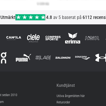
r
Utmärkt
4.8
av 5 baserat på
6112 recens
Kundtjänst
st sedan 2010
Utöva ångerrätten här
ram
Returorder