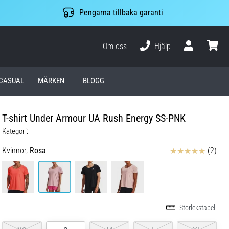
Pengarna tillbaka garanti
Om oss
Hjälp
varuko
CASUAL
MÄRKEN
BLOGG
T-shirt Under Armour UA Rush Energy SS-PNK
Kategori:
Recensioner
Kvinnor,
Rosa
(2)
Storlekstabell