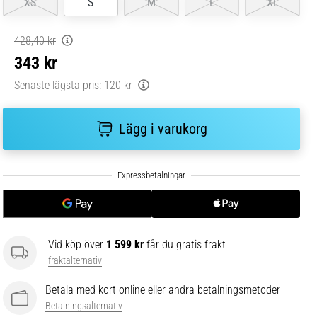
XS
S
M
L
XL
428,40 kr
343 kr
Senaste lägsta pris:
120 kr
Lägg i varukorg
Vid köp över
1 599 kr
får du gratis frakt
fraktalternativ
Betala med kort online eller andra betalningsmetoder
Betalningsalternativ