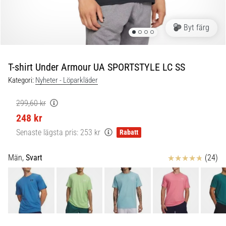
Blixtsnabb
löpning
och
Byt färg
beeptest:
Vad
är
T-shirt Under Armour UA SPORTSTYLE LC SS
de
Kategori:
Nyheter - Löparkläder
och
hur
299,60 kr
genomförs
248 kr
de?
Senaste lägsta pris:
253 kr
Rabatt
I
praktiken
Recensioner
Män,
Svart
(24)
testar
shuttle
run
snabbhet,
smidighet
och