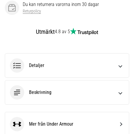
även
Du kan returnera varorna inom 30 dagar
känt
Returpolicy
som
iliotibialbandssyndrom
(ITBS),
Utmärkt
4.8 av 5
är
ett
mycket
vanligt
hälsoproblem
Detaljer
som
löpare
drabbas
av.
Beskrivning
Vad…
Visa
Mer från Under Armour
alla
Under Armour
artiklar