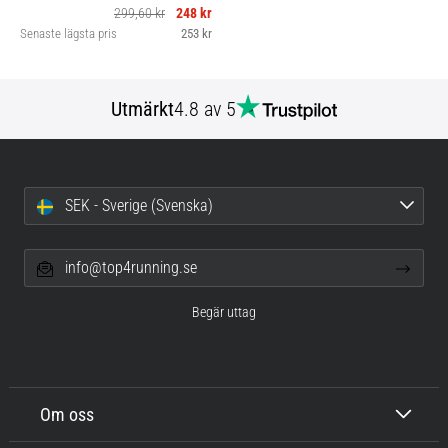
299,60 kr
248 kr
Senaste lägsta pris
253 kr
Utmärkt
4.8 av 5
SEK - Sverige (Svenska)
info@top4running.se
Begär uttag
Om oss