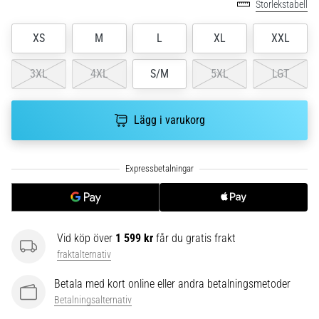
riktningsförändringar.
Storlekstabell
Hur
utförs
XS
M
L
XL
XXL
det
korrekt,
3XL
4XL
S/M
5XL
LGT
var
används
det…
Lägg i varukorg
6. 8. 2026
•
9 min. läsning
Löparknä:
Orsaker,
Vid köp över
1 599 kr
får du gratis frakt
behandling
fraktalternativ
och
förebyggande
Betala med kort online eller andra betalningsmetoder
åtgärder
Betalningsalternativ
Löparknä,