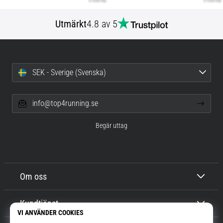
Utmärkt
4.8 av 5
SEK - Sverige (Svenska)
info@top4running.se
Begär uttag
Om oss
Kundtjänst