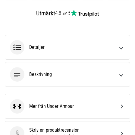
Vilka
är
Utmärkt
4.8 av 5
de
vanligaste…
5. 8. 2026
•
Detaljer
8 min. läsning
Plantar
fasciit:
Beskrivning
Symptom,
orsaker
och
behandling
Mer från Under Armour
Upplever
Under Armour
du
skarp
hälsmärta
Skriv en produktrecension