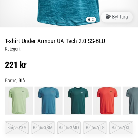
under
och
efter
Byt färg
löpning
Knäsmärta
drabbar
T-shirt Under Armour UA Tech 2.0 SS-BLU
alla
Kategori:
löpare
minst
221 kr
en
gång
i
Barns,
Blå
livet,
oavsett
om
du
är
amatör
eller
YXS
YSM
YMD
YLG
YXL
Barns
Barns
Barns
Barns
Barns
proffs.