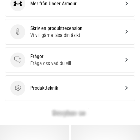
under
Mer från Under Armour
Under Armour
eller
efter
löpning?
En
Skriv en produktrecension
av
Skriv en produktrecension
Vi vill gärna läsa din åsikt
de
vanligaste
orsakerna
Frågor
är
Frågor
Fråga oss vad du vill
plantar
fasciit.
Vad
Produktteknik
beror
Produktteknik
det…
Visa
alla
artiklar