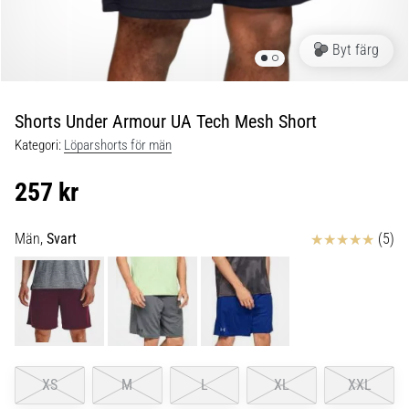
under
och
efter
Byt färg
löpning
Knäsmärta
drabbar
Shorts Under Armour UA Tech Mesh Short
alla
Kategori:
Löparshorts för män
löpare
minst
257 kr
en
gång
i
Recensioner
Män,
Svart
(5)
livet,
oavsett
om
du
är
amatör
eller
XS
M
L
XL
XXL
proffs.