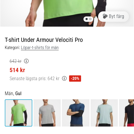
Blixtsnabb
löpning
och
Byt färg
beeptest:
Vad
är
T-shirt Under Armour Velociti Pro
de
Kategori:
Löpar-t-shirts för män
och
hur
642 kr
genomförs
514 kr
de?
Senaste lägsta pris:
642 kr
-20%
I
praktiken
Män,
Gul
testar
shuttle
run
snabbhet,
smidighet
och