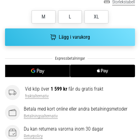
riktningsförändringar.
Storlekstabell
Hur
utförs
M
L
XL
det
korrekt,
var
Lägg i varukorg
används
det…
6. 8. 2026
•
9 min. läsning
Vid köp över
1 599 kr
får du gratis frakt
Löparknä:
fraktalternativ
Orsaker,
behandling
Betala med kort online eller andra betalningsmetoder
och
Betalningsalternativ
förebyggande
åtgärder
Du kan returnera varorna inom 30 dagar
Returpolicy
Löparknä,