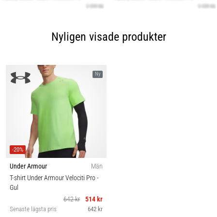
Nyligen visade produkter
Ny
-20%
Under Armour
Män
T-shirt Under Armour Velociti Pro
-
Gul
642 kr
514 kr
Senaste lägsta pris
642 kr