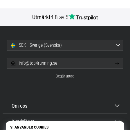
Utmärkt
4.8 av 5
SEK - Sverige (Svenska)
info@top4running.se
Begär uttag
Om oss
Kundtjänst