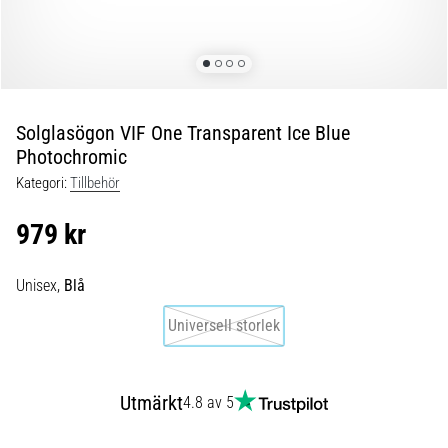
Blixtsnabb
löpning
och
beeptest:
Vad
är
Solglasögon VIF One Transparent Ice Blue
de
Photochromic
och
Kategori:
Tillbehör
hur
genomförs
979 kr
de?
I
Unisex,
Blå
praktiken
testar
Universell storlek
shuttle
run
snabbhet,
Utmärkt
4.8 av 5
smidighet
och