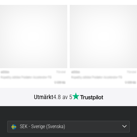
Utmärkt
4.8 av 5
SEK - Sverige (Svenska)