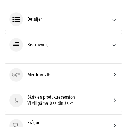
riktningsförändringar.
Hur
utförs
Detaljer
det
korrekt,
var
används
det…
Beskrivning
6. 8. 2026
•
9 min. läsning
Mer från VIF
VIF
Löparknä:
Orsaker,
behandling
Skriv en produktrecension
och
Skriv en produktrecension
Vi vill gärna läsa din åsikt
förebyggande
åtgärder
Frågor
Löparknä,