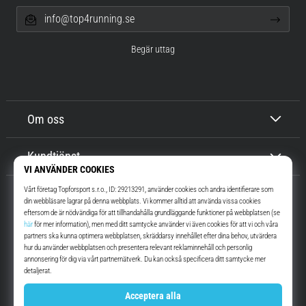
info@top4running.se
Begär uttag
Om oss
Kundtjänst
Top4Running.se
I mer än 16 år vi har vi motiverat dig att gå ut och springa. Snabbare. Med
oss. Varje dag.
Instagram
YouTube