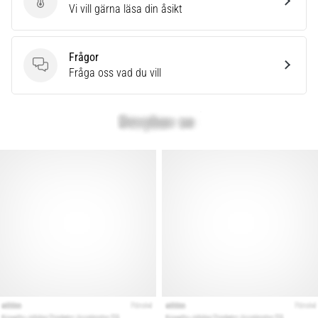
Skriv en produktrecension
Vi vill gärna läsa din åsikt
även
känt
som
Frågor
iliotibialbandssyndrom
Frågor
Fråga oss vad du vill
(ITBS),
är
ett
mycket
vanligt
hälsoproblem
som
löpare
drabbas
av.
Vad…
Visa
alla
artiklar