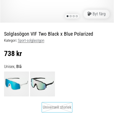
Blixtsnabb
löpning
och
Byt färg
beeptest:
Vad
är
Solglasögon VIF Two Black x Blue Polarized
de
Kategori:
Sport-solglasögon
och
hur
738 kr
genomförs
de?
Unisex,
Blå
I
praktiken
testar
shuttle
run
snabbhet,
smidighet
Universell storlek
och