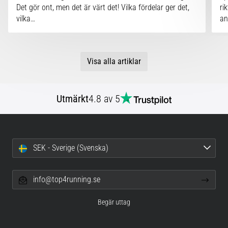
Det gör ont, men det är värt det! Vilka fördelar ger det,
ri
vilka…
an
Visa alla artiklar
Utmärkt
4.8 av 5
SEK - Sverige (Svenska)
info@top4running.se
Begär uttag