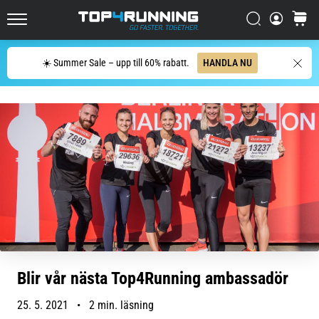
enda
mening:
Sök
varuko
Top4Running.se
Det
gör
Sök
☀️ Summer Sale – upp till 60% rabatt.
HANDLA NU
ont,
men
det
är
värt
det!
Vilka
fördelar
ger
det,
vilka…
7. 8. 2026
Blir vår nästa Top4Running ambassadör
•
8 min. läsning
25. 5. 2021
•
2 min. läsning