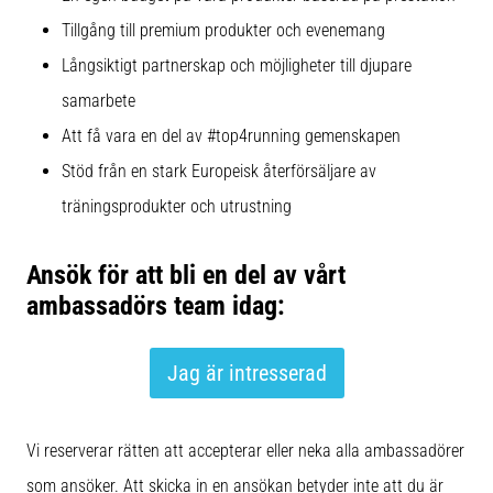
även
Tillgång till premium produkter och evenemang
känt
som
Långsiktigt partnerskap och möjligheter till djupare
iliotibialbandssyndrom
samarbete
(ITBS),
Att få vara en del av #top4running gemenskapen
är
ett
Stöd från en stark Europeisk återförsäljare av
mycket
träningsprodukter och utrustning
vanligt
hälsoproblem
som
Ansök för att bli en del av vårt
löpare
ambassadörs team idag:
drabbas
av.
Vad…
Jag är intresserad
Visa
Vi reserverar rätten att accepterar eller neka alla ambassadörer
alla
artiklar
som ansöker. Att skicka in en ansökan betyder inte att du är