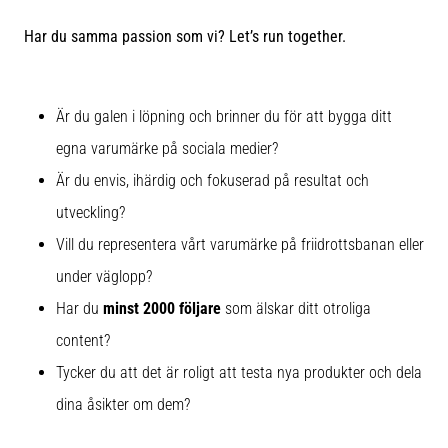
Blixtsnabb
löpning
Har du samma passion som vi? Let’s run together.
och
beeptest:
Vad
Är du galen i löpning och brinner du för att bygga ditt
är
de
egna varumärke på sociala medier?
och
Är du envis, ihärdig och fokuserad på resultat och
hur
utveckling?
genomförs
de?
Vill du representera vårt varumärke på friidrottsbanan eller
I
under väglopp?
praktiken
Har du
minst 2000 följare
som älskar ditt otroliga
testar
shuttle
content?
run
Tycker du att det är roligt att testa nya produkter och dela
snabbhet,
dina åsikter om dem?
smidighet
och