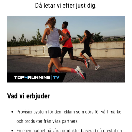
riktningsförändringar.
Då letar vi efter just dig.
Hur
utförs
det
korrekt,
var
används
det…
6. 8. 2026
•
9 min. läsning
Löparknä:
Orsaker,
Vad vi erbjuder
behandling
och
Provisionsystem för den reklam som görs för vårt märke
förebyggande
åtgärder
och produkter från våra partners.
Löparknä,
En egen budget på våra produkter baserad på prestation