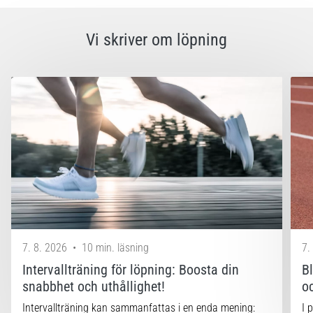
Vi skriver om löpning
7. 8. 2026
•
10 min. läsning
7.
Intervallträning för löpning: Boosta din
B
snabbhet och uthållighet!
o
Intervallträning kan sammanfattas i en enda mening:
I 