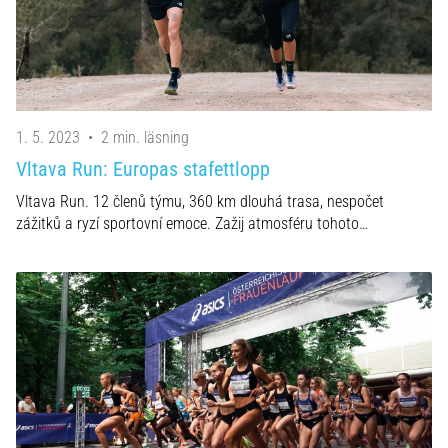
även
känt
som
iliotibialbandssyndrom
(ITBS),
är
1. 5. 2023
•
2 min. läsning
ett
Vltava Run: Europas stafettlopp
mycket
vanligt
Vltava Run. 12 členů týmu, 360 km dlouhá trasa, nespočet
hälsoproblem
zážitků a ryzí sportovní emoce. Zažij atmosféru tohoto…
som
löpare
drabbas
av.
Vad…
Visa
alla
artiklar