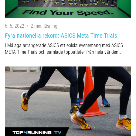
6. 5. 2022
•
2 min. läsning
Fyra nationella rekord: ASICS Meta Time Trials
I Málaga arrangerade ASICS ett episkt evenemang med ASICS
META Time Trials och samlade toppatleter från hela världen…