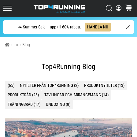
enda
mening:
Sök
varuko
Top4Running.se
Det
gör
Sök
☀️ Summer Sale – upp till 60% rabatt.
HANDLA NU
ont,
men
det
Intro
Blog
är
värt
det!
Top4Running Blog
Vilka
fördelar
ger
(65)
NYHETER FRÅN TOP4RUNNING (2)
PRODUKTNYHETER (13)
det,
PRODUKTRÅD (28)
TÄVLINGAR OCH ARRANGEMANG (14)
vilka…
TRÄNINGSRÅD (17)
UNBOXING (8)
7. 8. 2026
•
8 min. läsning