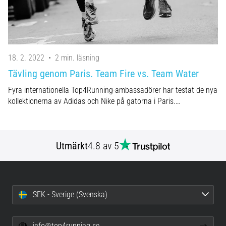
18. 2. 2022
•
2 min. läsning
Tävling genom Paris. Team Fire vs. Team Water
Fyra internationella Top4Running-ambassadörer har testat de nya
kollektionerna av Adidas och Nike på gatorna i Paris.…
Utmärkt
4.8 av 5
SEK - Sverige (Svenska)
info@top4running.se