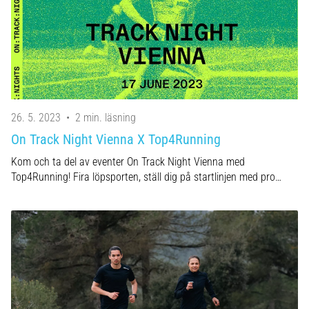
riktningsförändringar.
Hur
utförs
det
korrekt,
var
används
det…
26. 5. 2023
•
2 min. läsning
On Track Night Vienna X Top4Running
6. 8. 2026
Kom och ta del av eventer On Track Night Vienna med
•
Top4Running! Fira löpsporten, ställ dig på startlinjen med pro…
9 min. läsning
Löparknä:
Orsaker,
behandling
och
förebyggande
åtgärder
Löparknä,