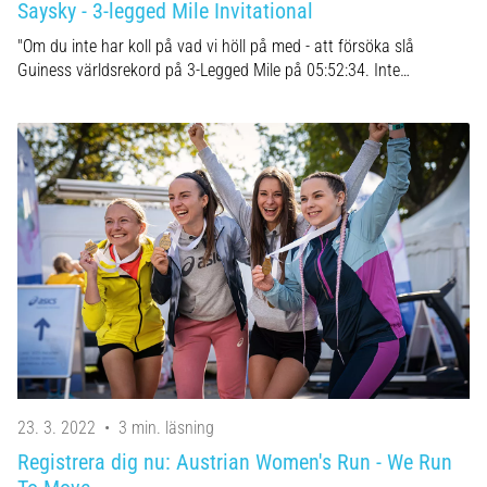
Saysky - 3-legged Mile Invitational
"Om du inte har koll på vad vi höll på med - att försöka slå
Guiness världsrekord på 3-Legged Mile på 05:52:34. Inte…
23. 3. 2022
•
3 min. läsning
Registrera dig nu: Austrian Women's Run - We Run