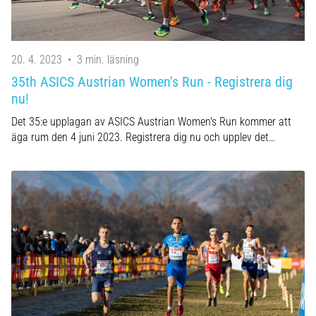
20. 4. 2023
•
3 min. läsning
35th ASICS Austrian Women's Run - Registrera dig
nu!
Det 35:e upplagan av ASICS Austrian Women's Run kommer att
äga rum den 4 juni 2023. Registrera dig nu och upplev det…