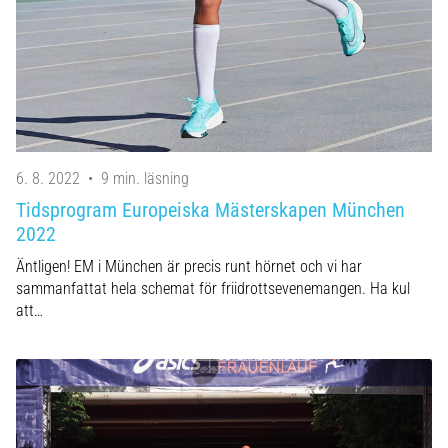
6. 8. 2022
•
9 min. läsning
Tidsprogram Europeiska Mästerskapen München
2022
Äntligen! EM i München är precis runt hörnet och vi har
sammanfattat hela schemat för friidrottsevenemangen. Ha kul
att…