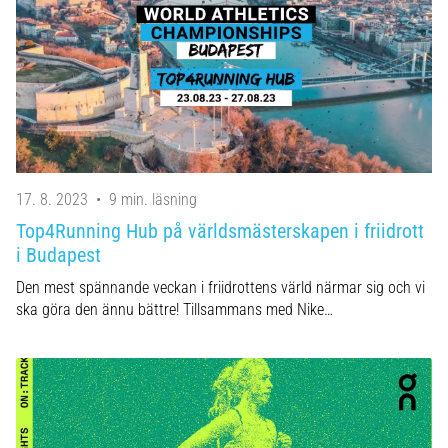
Blixtsnabb
löpning
och
beeptest:
Vad
är
de
och
hur
17. 8. 2023
•
9 min. läsning
genomförs
Top4Running Hub på världsmästerskapen i friidrott
de?
i Budapest
I
Den mest spännande veckan i friidrottens värld närmar sig och vi
praktiken
ska göra den ännu bättre! Tillsammans med Nike…
testar
shuttle
run
snabbhet,
smidighet
och