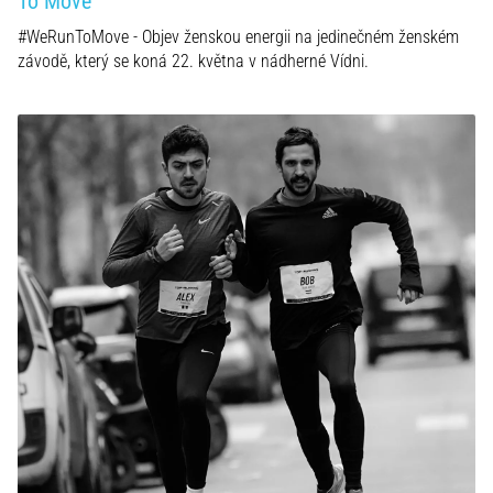
To Move
#WeRunToMove - Objev ženskou energii na jedinečném ženském
závodě, který se koná 22. května v nádherné Vídni.