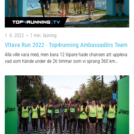
1. 6. 2022
•
1 min. läsning
Vltava Run 2022 - Top4running Ambassadörs Team
Alla ville vara med, men bara 12 löpare hade chansen att uppleva
vad som hände under de 26 timmar som vi sprang 360 km…