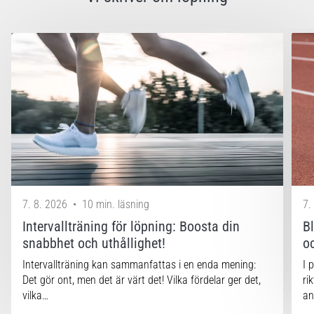
7. 8. 2026
•
10 min. läsning
7.
Intervallträning för löpning: Boosta din
B
snabbhet och uthållighet!
o
Intervallträning kan sammanfattas i en enda mening:
I 
Det gör ont, men det är värt det! Vilka fördelar ger det,
ri
vilka…
an