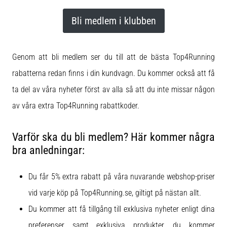
även
känt
Bli medlem i klubben
som
iliotibialbandssyndrom
(ITBS),
Genom att bli medlem ser du till att de bästa Top4Running
är
rabatterna redan finns i din kundvagn. Du kommer också att få
ett
mycket
ta del av våra nyheter först av alla så att du inte missar någon
vanligt
av våra extra Top4Running rabattkoder.
hälsoproblem
som
löpare
Varför ska du bli medlem? Här kommer några
drabbas
bra anledningar:
av.
Vad…
Du får 5% extra rabatt på våra nuvarande webshop-priser
vid varje köp på Top4Running.se, giltigt på nästan allt.
Visa
Du kommer att få tillgång till exklusiva nyheter enligt dina
alla
artiklar
preferenser samt exklusiva produkter, du kommer