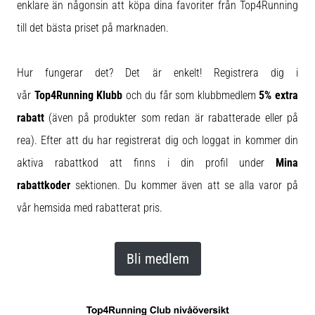
Blixtsnabb
enklare än någonsin att köpa dina favoriter från Top4Running
löpning
till det bästa priset på marknaden.
och
beeptest:
Vad
Hur fungerar det? Det är enkelt! Registrera dig i
är
vår
Top4Running Klubb
och du får som
klubbmedlem
5% extra
de
rabatt
(även på produkter som redan är rabatterade eller på
och
hur
rea). Efter att du har registrerat dig och loggat in kommer din
genomförs
aktiva rabattkod att finns i din profil under
Mina
de?
rabattkoder
sektionen. Du kommer även att se alla varor på
I
vår hemsida med rabatterat pris.
praktiken
testar
shuttle
run
Bli medlem
snabbhet,
smidighet
och