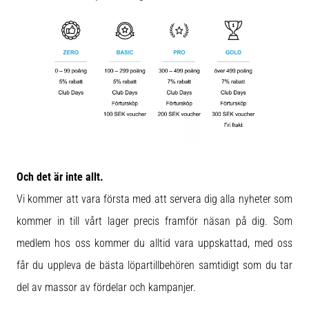
riktningsförändringar.
Hur
utförs
det
korrekt,
var
används
det…
6. 8. 2026
•
Och det är inte allt.
9 min. läsning
Löparknä:
Vi kommer att vara första med att servera dig alla nyheter som
Orsaker,
kommer in till vårt lager precis framför näsan på dig. Som
behandling
medlem hos oss kommer du alltid vara uppskattad, med oss
och
förebyggande
får du uppleva de bästa löpartillbehören samtidigt som du tar
åtgärder
del av massor av fördelar och kampanjer.
Löparknä,