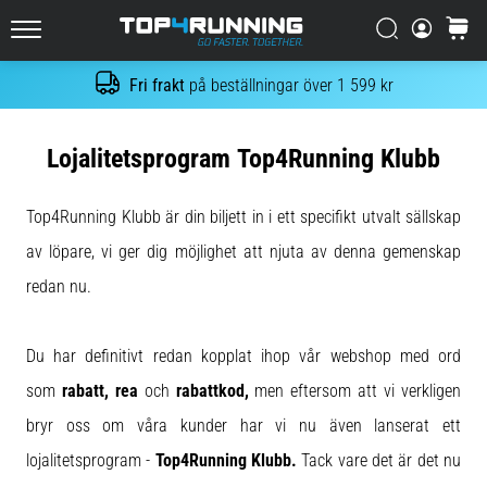
enda
mening:
Sök
varuko
Top4Running.se
Det
gör
Fri frakt
på beställningar över 1 599 kr
Sök
ont,
men
det
Lojalitetsprogram Top4Running Klubb
är
värt
Top4Running Klubb är din biljett in i ett specifikt utvalt sällskap
det!
Vilka
av löpare, vi ger dig möjlighet att njuta av denna gemenskap
fördelar
redan nu.
ger
det,
vilka…
Du har definitivt redan kopplat ihop vår webshop med ord
som
rabatt, rea
och
rabattkod,
men eftersom att vi verkligen
7. 8. 2026
bryr oss om våra kunder har vi nu även lanserat ett
•
8 min. läsning
lojalitetsprogram -
Top4Running Klubb.
Tack vare det är det nu