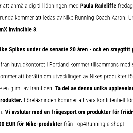
r att anmäla dig till löpningen med
Paula Radcliffe
fredag
öprunda kommer att ledas av Nike Running Coach Aaron. U
mX Invincible 3
.
ike Spikes under de senaste 20 åren - och en smygtitt
 från huvudkontoret i Portland kommer tillsammans med 
 kommer att berätta om utvecklingen av Nikes produkter för
e en glimt av framtiden.
Ta del av denna unika upplevelse
rodukter.
Föreläsningen kommer att vara konfidentiell för 
n.
Vi avslutar med en frågesport om produkter för friidr
00 EUR för Nike-produkter
från Top4Running e-shop!