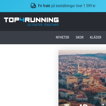
Fri frakt
på beställningar över 1 599 kr
Top4Running.se
NYHETER
SKOR
KLÄDER