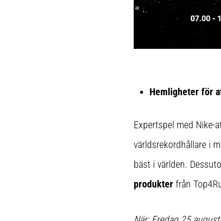
Hemligheter för at
Expertspel med Nike-a
världsrekordhållare i 
bäst i världen. Dessut
produkter
från Top4Ru
När: Fredag 25 augusti