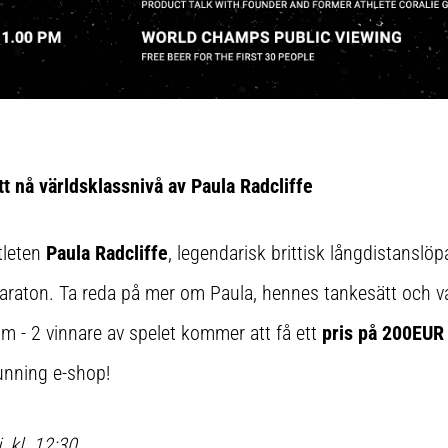
t nå världsklassnivå av Paula Radcliffe
tleten
Paula Radcliffe
, legendarisk brittisk långdistanslö
maraton. Ta reda på mer om Paula, hennes tankesätt och va
om - 2 vinnare av spelet kommer att få ett
pris på 200EUR
nning e-shop!
, kl. 12:30