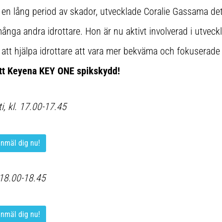
r en lång period av skador, utvecklade Coralie Gassama de
nga andra idrottare. Hon är nu aktivt involverad i utveck
r att hjälpa idrottare att vara mer bekväma och fokuserade 
ett Keyena KEY ONE spikskydd!
, kl. 17.00-17.45
anmäl dig nu!
 18.00-18.45
anmäl dig nu!