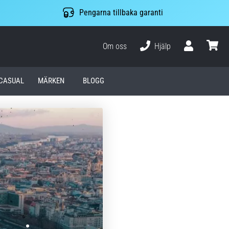
Pengarna tillbaka garanti
Om oss
Hjälp
varuko
CASUAL
MÄRKEN
BLOGG