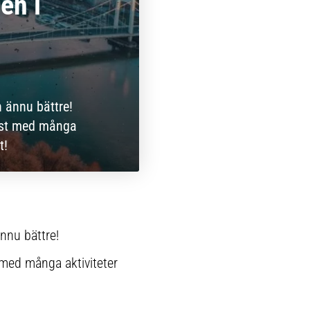
en i
 ännu bättre!
est med många
t!
nnu bättre!
med många aktiviteter