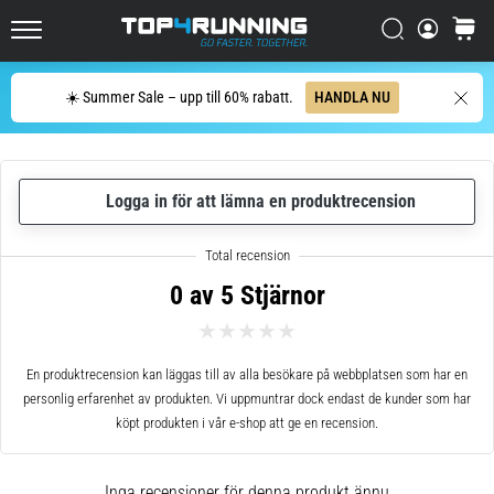
enda
mening:
Sök
varuko
Top4Running.se
Det
gör
Sök
☀️ Summer Sale – upp till 60% rabatt.
HANDLA NU
ont,
men
det
är
Logga in för att lämna en produktrecension
värt
det!
Vilka
fördelar
0 av 5 Stjärnor
ger
det,
vilka…
En produktrecension kan läggas till av alla besökare på webbplatsen som har en
personlig erfarenhet av produkten. Vi uppmuntrar dock endast de kunder som har
7. 8. 2026
köpt produkten i vår e-shop att ge en recension.
•
8 min. läsning
Inga recensioner för denna produkt ännu