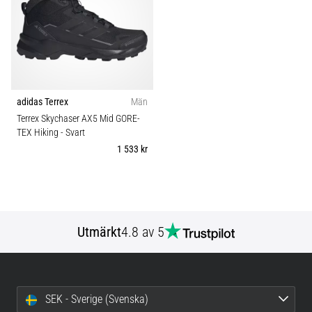
under
Färg
och
efter
Pris
löpning
Knäsmärta
Typ av sko
1
drabbar
adidas Terrex
Män
alla
Terrex Skychaser AX5 Mid GORE-
löpare
TEX Hiking
- Svart
minst
1 533 kr
en
gång
i
livet,
oavsett
om
Utmärkt
4.8 av 5
du
är
amatör
eller
SEK - Sverige (Svenska)
proffs.