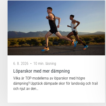
6. 8. 2026
•
10 min. läsning
Löparskor med mer dämpning
Vilka är TOP-modellerna av löparskor med högre
dämpning? Upptäck dämpade skor för landsväg och trail
och njut av den…