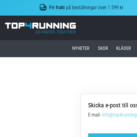
Fri frakt
på beställningar över 1 599 kr
Top4Running.se
NYHETER
SKOR
KLÄDER
Skicka e-post till os
E-mail:
info@top4running