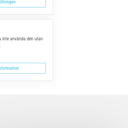
ällningen
u inte använda den utan
.
nformation