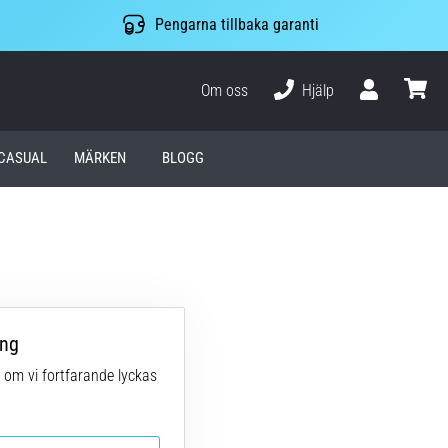
Pengarna tillbaka garanti
Om oss
Hjälp
varuko
CASUAL
MÄRKEN
BLOGG
ing
 om vi fortfarande lyckas