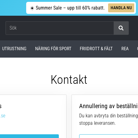
☀️ Summer Sale – upp till 60% rabatt.
HANDLA NU
Sök
UTRUSTNING
NÄRING FÖR SPORT
FRIIDROTT & FÄLT
REA
Kontakt
s
Annullering av beställn
.se
Du kan avbryta din beställning
stoppa leveransen.