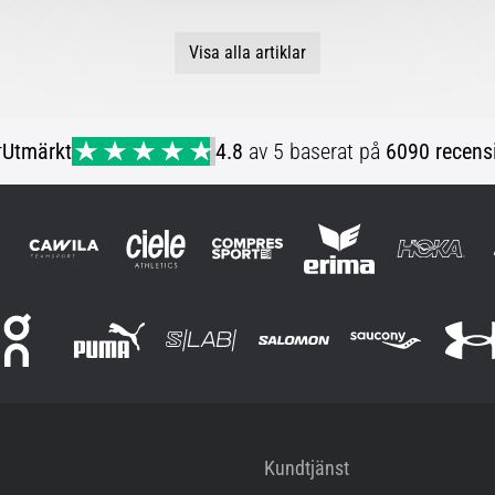
Visa alla artiklar
r
Utmärkt
4.8
av 5 baserat på
6090 recens
Kundtjänst