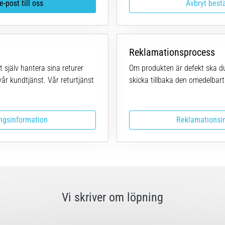
e-post till oss
Avbryt best
Reklamationsprocess
själv hantera sina returer
Om produkten är defekt ska d
vår kundtjänst. Vår returtjänst
skicka tillbaka den omedelbart
ngsinformation
Reklamationsi
Vi skriver om löpning