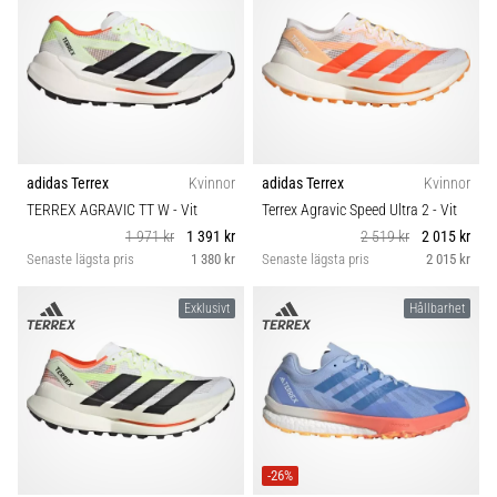
även
känt
som
iliotibialbandssyndrom
(ITBS),
är
ett
adidas Terrex
Kvinnor
adidas Terrex
Kvinnor
mycket
TERREX AGRAVIC TT W
- Vit
Terrex Agravic Speed Ultra 2
- Vit
vanligt
hälsoproblem
1 971 kr
1 391 kr
2 519 kr
2 015 kr
som
Senaste lägsta pris
1 380 kr
Senaste lägsta pris
2 015 kr
löpare
drabbas
Exklusivt
Hållbarhet
av.
Vad…
Visa
alla
-26%
artiklar