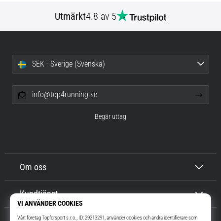
Utmärkt
4.8 av 5
SEK - Sverige (Svenska)
info@top4running.se
Begär uttag
Om oss
Kundtjänst