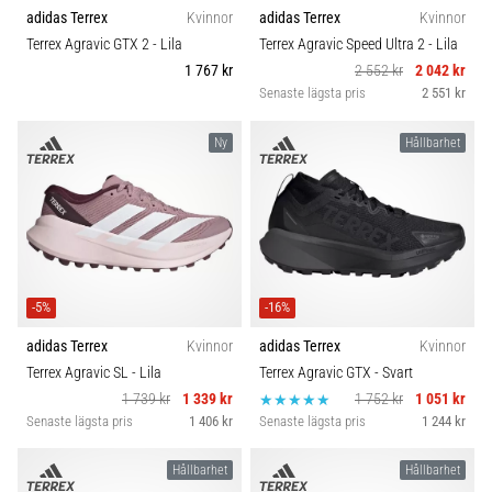
riktningsförändringar.
adidas Terrex
Kvinnor
adidas Terrex
Kvinnor
Carbon
Hur
Terrex Agravic GTX 2
- Lila
Terrex Agravic Speed Ultra 2
- Lila
utförs
1 767 kr
2 552 kr
2 042 kr
det
Senaste lägsta pris
2 551 kr
korrekt,
var
Ny
Hållbarhet
används
det…
6. 8. 2026
•
9 min. läsning
-5%
-16%
Löparknä:
Orsaker,
adidas Terrex
Kvinnor
adidas Terrex
Kvinnor
behandling
Terrex Agravic SL
- Lila
Terrex Agravic GTX
- Svart
och
1 739 kr
1 339 kr
1 752 kr
1 051 kr
förebyggande
Senaste lägsta pris
1 406 kr
Senaste lägsta pris
1 244 kr
åtgärder
Hållbarhet
Hållbarhet
Löparknä,