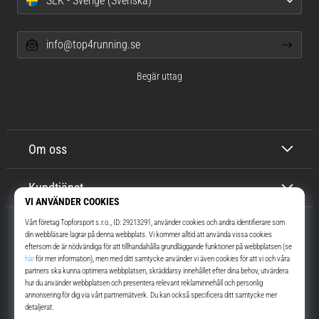
SEK - Sverige (Svenska)
info@top4running.se
Begär uttag
Om oss
Kundtjänst
Top4Running.se
I mer än 16 år vi har vi motiverat dig att gå ut och springa. Snabbare. Med
oss. Varje dag.