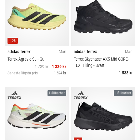
även
känt
som
iliotibialbandssyndrom
(ITBS),
är
-12%
ett
adidas Terrex
Män
adidas Terrex
Män
mycket
Terrex Agravic SL
- Gul
Terrex Skychaser AX5 Mid GORE-
vanligt
TEX Hiking
- Svart
hälsoproblem
1 739 kr
1 339 kr
1 533 kr
som
Senaste lägsta pris
1 524 kr
löpare
drabbas
av.
Hållbarhet
Hållbarhet
Vad…
Visa
alla
artiklar