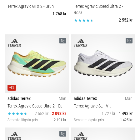
riktningsförändringar.
Carbon
Terrex Agravic GTX 2
- Brun
Terrex Agravic Speed Ultra 2
-
Hur
Rosa
1 768 kr
utförs
2 552 kr
det
korrekt,
var
Ny
Ny
används
det…
6. 8. 2026
•
9 min. läsning
-4%
Löparknä:
Orsaker,
adidas Terrex
Män
adidas Terrex
Män
behandling
Terrex Agravic Speed Ultra 2
- Gul
Terrex Agravic SL
- Vit
och
2 552 kr
2 093 kr
1 727 kr
1 493 kr
förebyggande
Senaste lägsta pris
2 191 kr
Senaste lägsta pris
1 425 kr
åtgärder
Ny
Löparknä,