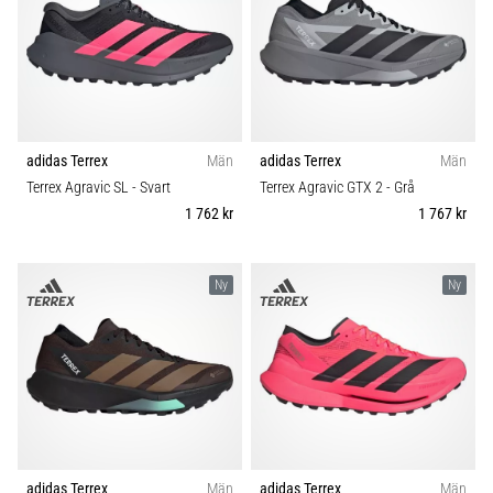
Blixtsnabb
Färg
löpning
och
Pris
beeptest:
Vad
Typ av sko
är
de
adidas Terrex
Män
adidas Terrex
Män
och
Terrex Agravic SL
- Svart
Terrex Agravic GTX 2
- Grå
Typ av löpning
hur
1 762 kr
1 767 kr
genomförs
Hållbarhet
de?
Ny
Ny
I
Säsong
praktiken
testar
shuttle
Komfort och dämpning
run
snabbhet,
smidighet
Skobredd
och
adidas Terrex
Män
adidas Terrex
Män