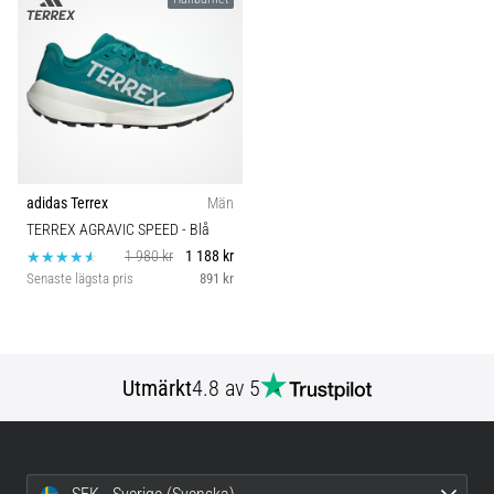
adidas Terrex
Män
TERREX AGRAVIC SPEED
- Blå
1 980 kr
1 188 kr
Senaste lägsta pris
891 kr
Utmärkt
4.8 av 5