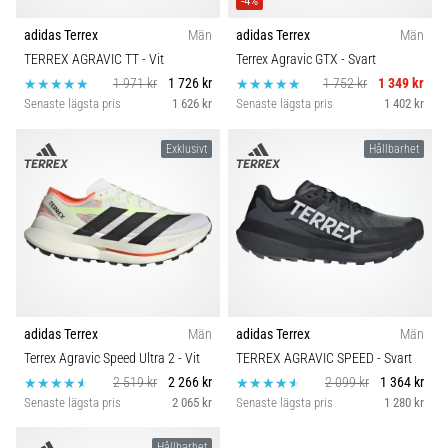
-4%
adidas Terrex
Män
adidas Terrex
Män
TERREX AGRAVIC TT
- Vit
Terrex Agravic GTX
- Svart
1 971 kr
1 726 kr
1 752 kr
1 349 kr
Senaste lägsta pris
1 626 kr
Senaste lägsta pris
1 402 kr
Exklusivt
Hållbarhet
adidas Terrex
Män
adidas Terrex
Män
Terrex Agravic Speed Ultra 2
- Vit
TERREX AGRAVIC SPEED
- Svart
2 519 kr
2 266 kr
2 099 kr
1 364 kr
Senaste lägsta pris
2 065 kr
Senaste lägsta pris
1 280 kr
Hållbarhet