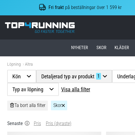
Fri frakt
på beställningar över 1 599 kr
Top4Running.se
NYHETER
SKOR
KLÄDER
Löpning
Altra
Kön
Detaljerad typ av produkt
Underla
1
Typ av löpning
Visa alla filter
Ta bort alla filter
Skor
Senaste
Pris
Pris (dyraste)