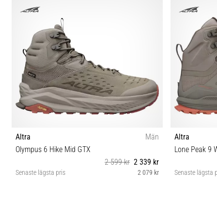
Altra
Män
Altra
Olympus 6 Hike Mid GTX
Lone Peak 9 
2 599 kr
2 339 kr
Senaste lägsta pris
2 079 kr
Senaste lägsta p
42½ 43 44 46½