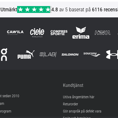
r
Utmärkt
4.8
av 5 baserat på
6116 recens
Kundtjänst
st sedan 2010
Utöva ångerrätten här
ram
Returorder
program
Gör anspråk på defekt vara