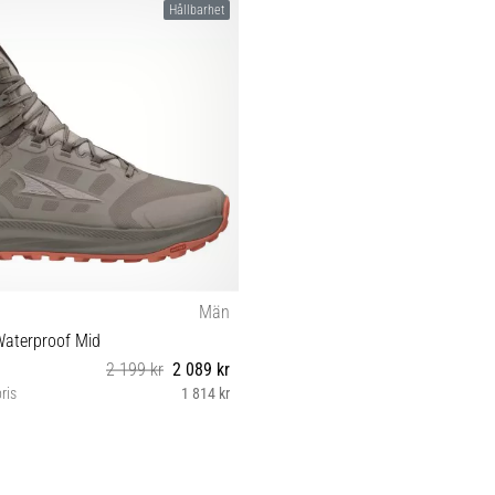
Hållbarhet
Män
Waterproof Mid
2 199 kr
2 089 kr
ris
1 814 kr
42½ 43 44 45