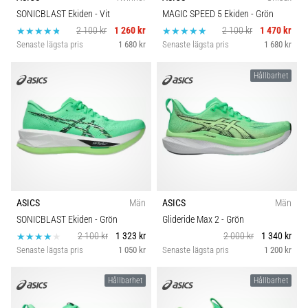
riktningsförändringar.
Hållbarhet
SONICBLAST Ekiden
- Vit
MAGIC SPEED 5 Ekiden
- Grön
Hur
2 100 kr
1 260 kr
2 100 kr
1 470 kr
utförs
Senaste lägsta pris
1 680 kr
Senaste lägsta pris
1 680 kr
det
Komfort och dämpning
korrekt,
var
Hållbarhet
används
Skobredd
det…
Carbon
6. 8. 2026
•
9 min. läsning
Löparknä:
ASICS
Män
ASICS
Män
Orsaker,
SONICBLAST Ekiden
- Grön
Glideride Max 2
- Grön
behandling
2 100 kr
1 323 kr
2 000 kr
1 340 kr
och
Senaste lägsta pris
1 050 kr
Senaste lägsta pris
1 200 kr
förebyggande
åtgärder
Hållbarhet
Hållbarhet
Löparknä,