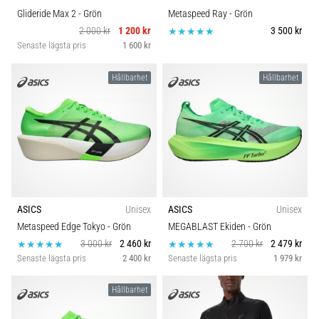
Glideride Max 2
- Grön
Metaspeed Ray
- Grön
2 000 kr
1 200 kr
3 500 kr
Senaste lägsta pris
1 600 kr
Hållbarhet
Hållbarhet
ASICS
Unisex
ASICS
Unisex
Metaspeed Edge Tokyo
- Grön
MEGABLAST Ekiden
- Grön
3 000 kr
2 460 kr
2 700 kr
2 479 kr
Senaste lägsta pris
2 400 kr
Senaste lägsta pris
1 979 kr
Hållbarhet