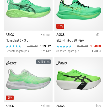
även
känt
som
iliotibialbandssyndrom
(ITBS),
-14%
är
ASICS
Kvinnor
ASICS
Män
ett
mycket
Novablast 5
- Grön
GEL-Nimbus 28
- Grön
vanligt
1 700 kr
1 333 kr
2 200 kr
1 540 kr
hälsoproblem
Senaste lägsta pris
1 286 kr
Senaste lägsta pris
1 781 kr
som
löpare
Hållbarhet
drabbas
av.
Vad…
Visa
-25%
alla
artiklar
ASICS
Kvinnor
ASICS
Unisex