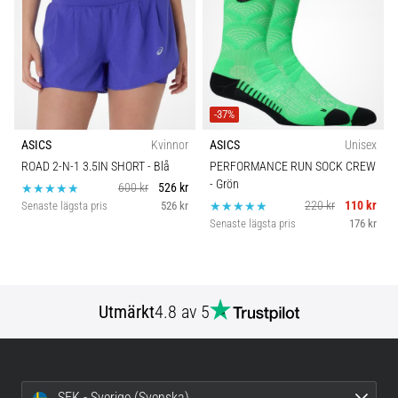
-37%
ASICS
Kvinnor
ASICS
Unisex
ROAD 2-N-1 3.5IN SHORT
- Blå
PERFORMANCE RUN SOCK CREW
- Grön
600 kr
526 kr
220 kr
110 kr
Senaste lägsta pris
526 kr
Senaste lägsta pris
176 kr
Utmärkt
4.8 av 5
SEK - Sverige (Svenska)