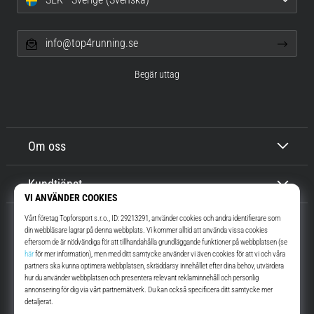
info@top4running.se
Begär uttag
Om oss
Kundtjänst
Top4Running.se
I mer än 16 år vi har vi motiverat dig att gå ut och springa. Snabbare. Med
oss. Varje dag.