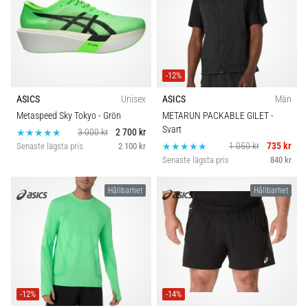
-12%
ASICS
Unisex
ASICS
Män
Metaspeed Sky Tokyo
- Grön
METARUN PACKABLE GILET
-
Svart
3 000 kr
2 700 kr
1 050 kr
735 kr
Senaste lägsta pris
2 100 kr
Senaste lägsta pris
840 kr
Hållbarhet
Hållbarhet
-12%
-14%