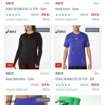
ASICS
Män
ASICS
Män
ROAD SEAMLESS LS TOP
- Grön
Road 5inch
- Svart
700 kr
490 kr
550 kr
424 kr
Senaste lägsta pris
560 kr
Senaste lägsta pris
495 kr
Hållbarhet
Hållbarhet
-14%
-6%
ASICS
Kvinnor
ASICS
Män
Road Seamless
- Svart
ROAD SEAMLESS SS TOP
- Blå
700 kr
539 kr
600 kr
506 kr
Senaste lägsta pris
630 kr
Senaste lägsta pris
537 kr
Hållbarhet