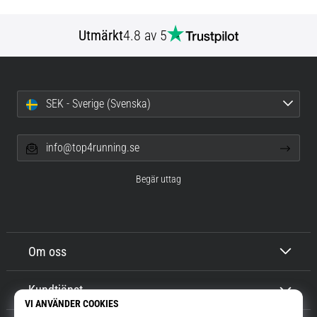
Utmärkt
4.8 av 5
SEK - Sverige (Svenska)
info@top4running.se
Begär uttag
Om oss
Kundtjänst