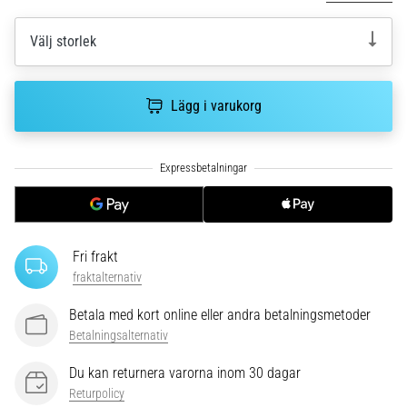
riktningsförändringar.
Hur
Välj storlek
utförs
det
korrekt,
var
Lägg i varukorg
används
det…
6. 8. 2026
•
9 min. läsning
Fri frakt
Löparknä:
fraktalternativ
Orsaker,
behandling
Betala med kort online eller andra betalningsmetoder
och
Betalningsalternativ
förebyggande
åtgärder
Du kan returnera varorna inom 30 dagar
Returpolicy
Löparknä,