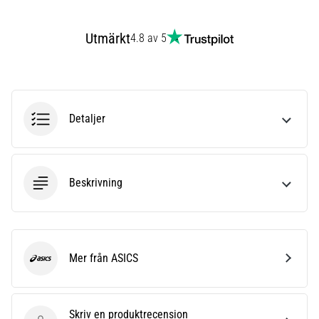
även
känt
Utmärkt
4.8 av 5
som
iliotibialbandssyndrom
(ITBS),
är
ett
Detaljer
mycket
vanligt
hälsoproblem
som
Beskrivning
löpare
drabbas
av.
Vad…
Mer från ASICS
ASICS
Visa
alla
artiklar
Skriv en produktrecension