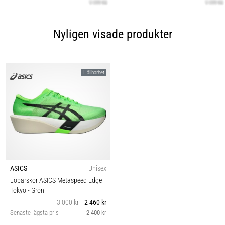
Nyligen visade produkter
Hållbarhet
ASICS
Unisex
Löparskor ASICS Metaspeed Edge
Tokyo
- Grön
3 000 kr
2 460 kr
Senaste lägsta pris
2 400 kr