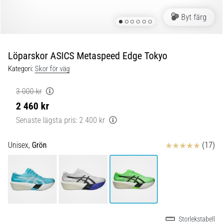
Blixtsnabb
löpning
Byt färg
och
beeptest:
Vad
Löparskor ASICS Metaspeed Edge Tokyo
är
Kategori:
Skor för väg
de
och
3 000 kr
hur
2 460 kr
genomförs
de?
Senaste lägsta pris:
2 400 kr
I
Recensioner
Unisex,
Grön
(17)
praktiken
testar
shuttle
run
snabbhet,
smidighet
och
Storlekstabell