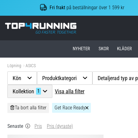
Fri frakt
på beställningar över 1 599 kr
Top4Running.se
NYHETER
SKOR
KLÄDER
Löpning
ASICS
Kön
Produktkategori
Detaljerad typ av 
Kollektion
Visa alla filter
1
Ta bort alla filter
Get Race Ready
Senaste
Pris
Pris (dyraste)