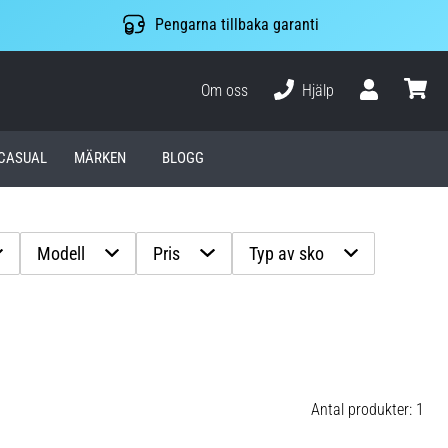
Pengarna tillbaka garanti
Om oss
Hjälp
varuko
CASUAL
MÄRKEN
BLOGG
Modell
Pris
Typ av sko
Antal produkter: 1