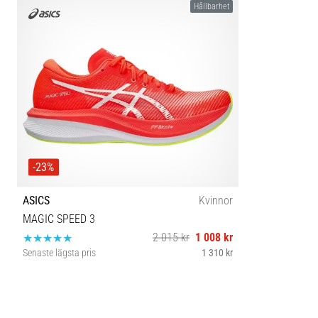
Hållbarhet
-23%
ASICS
Kvinnor
MAGIC SPEED 3
2 015 kr
1 008 kr
Senaste lägsta pris
1 310 kr
36