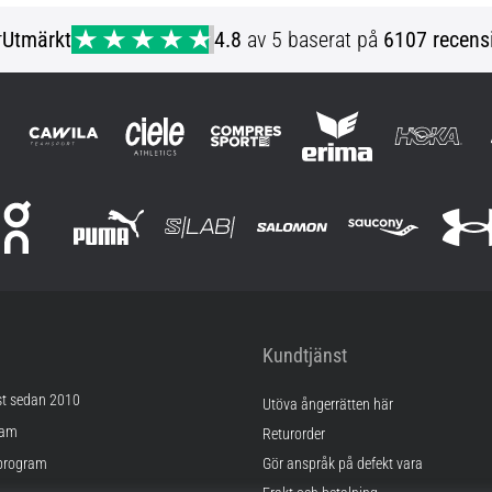
r
Utmärkt
4.8
av 5 baserat på
6107 recens
Kundtjänst
st sedan 2010
Utöva ångerrätten här
ram
Returorder
program
Gör anspråk på defekt vara