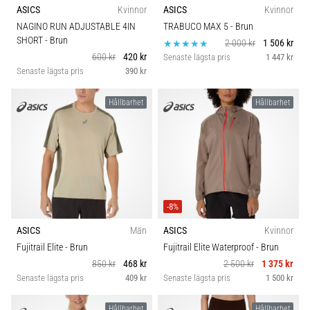
ASICS
Kvinnor
ASICS
Kvinnor
NAGINO RUN ADJUSTABLE 4IN
TRABUCO MAX 5
- Brun
SHORT
- Brun
2 000 kr
1 506 kr
600 kr
420 kr
Senaste lägsta pris
1 447 kr
Senaste lägsta pris
390 kr
Hållbarhet
Hållbarhet
-8%
ASICS
Män
ASICS
Kvinnor
Fujitrail Elite
- Brun
Fujitrail Elite Waterproof
- Brun
850 kr
468 kr
2 500 kr
1 375 kr
Senaste lägsta pris
409 kr
Senaste lägsta pris
1 500 kr
Hållbarhet
Hållbarhet