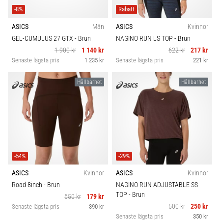
-8%
Rabatt
ASICS
Män
ASICS
Kvinnor
GEL-CUMULUS 27 GTX
- Brun
NAGINO RUN LS TOP
- Brun
1 900 kr
1 140 kr
622 kr
217 kr
Senaste lägsta pris
1 235 kr
Senaste lägsta pris
221 kr
Hållbarhet
Hållbarhet
-54%
-29%
ASICS
Kvinnor
ASICS
Kvinnor
Road 8inch
- Brun
NAGINO RUN ADJUSTABLE SS
TOP
- Brun
650 kr
179 kr
500 kr
250 kr
Senaste lägsta pris
390 kr
Senaste lägsta pris
350 kr