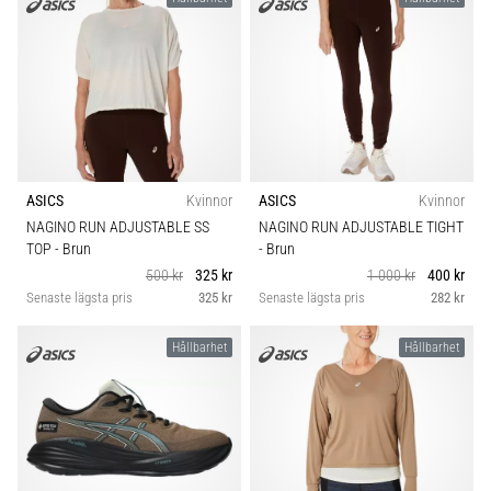
ASICS
Kvinnor
ASICS
Kvinnor
NAGINO RUN ADJUSTABLE SS
NAGINO RUN ADJUSTABLE TIGHT
TOP
- Brun
- Brun
500 kr
325 kr
1 000 kr
400 kr
Senaste lägsta pris
325 kr
Senaste lägsta pris
282 kr
Hållbarhet
Hållbarhet