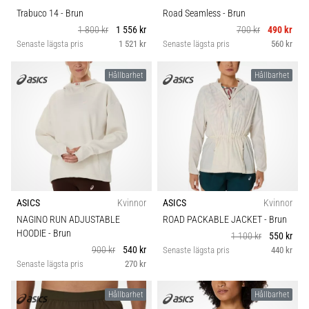
Trabuco 14
- Brun
Road Seamless
- Brun
1 800 kr
1 556 kr
700 kr
490 kr
Senaste lägsta pris
1 521 kr
Senaste lägsta pris
560 kr
Hållbarhet
Hållbarhet
ASICS
Kvinnor
ASICS
Kvinnor
NAGINO RUN ADJUSTABLE
ROAD PACKABLE JACKET
- Brun
HOODIE
- Brun
1 100 kr
550 kr
900 kr
540 kr
Senaste lägsta pris
440 kr
Senaste lägsta pris
270 kr
Hållbarhet
Hållbarhet