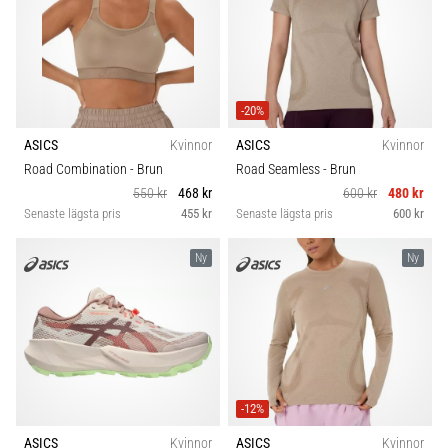
även
känt
som
iliotibialbandssyndrom
(ITBS),
-20%
är
ASICS
Kvinnor
ASICS
Kvinnor
ett
mycket
Road Combination
- Brun
Road Seamless
- Brun
vanligt
550 kr
468 kr
600 kr
480 kr
hälsoproblem
Senaste lägsta pris
455 kr
Senaste lägsta pris
600 kr
som
löpare
Ny
Ny
drabbas
av.
Vad…
Visa
-12%
alla
artiklar
ASICS
Kvinnor
ASICS
Kvinnor