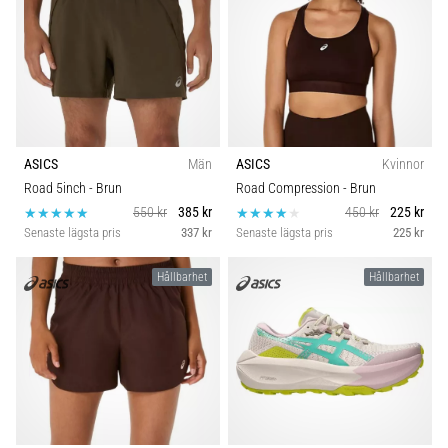
ASICS
Män
ASICS
Kvinnor
Road 5inch
- Brun
Road Compression
- Brun
550 kr
385 kr
450 kr
225 kr
Senaste lägsta pris
337 kr
Senaste lägsta pris
225 kr
Hållbarhet
Hållbarhet