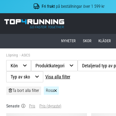
Fri frakt
på beställningar över 1 599 kr
Top4Running.se
NYHETER
SKOR
KLÄDER
Löpning
ASICS
Kön
Produktkategori
Detaljerad typ av 
Typ av sko
Visa alla filter
Ta bort alla filter
Rosa
Senaste
Pris
Pris (dyraste)