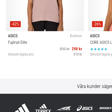
-42%
-26%
ASICS
Kvinnor
ASICS
Fujitrail Elite
CORE ASICS 
850 kr
298 kr
Senaste lägsta pris
510 kr
Senaste lägsta p
XS S M L
Våra kunder säge