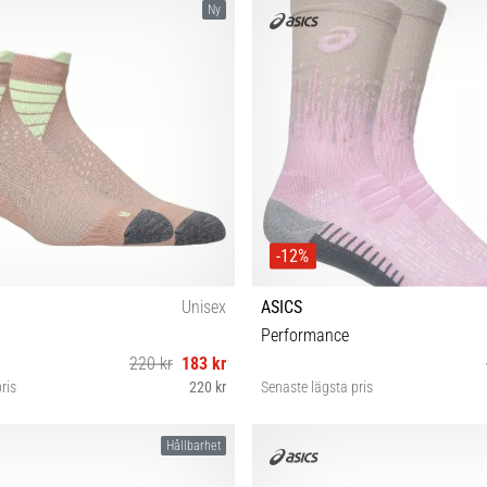
Ny
-12%
Unisex
ASICS
Performance
220 kr
183 kr
ris
220 kr
Senaste lägsta pris
S M L XL
S M L
Hållbarhet