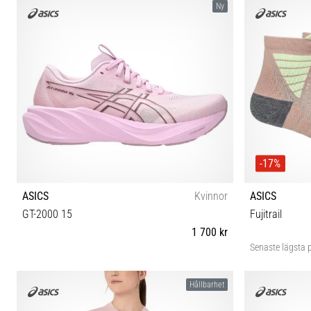
Ny
-17%
ASICS
Kvinnor
ASICS
GT-2000 15
Fujitrail
1 700 kr
Senaste lägsta p
37 37½ 38 39 39½ 40 40½ 41½ 42 42½
Hållbarhet