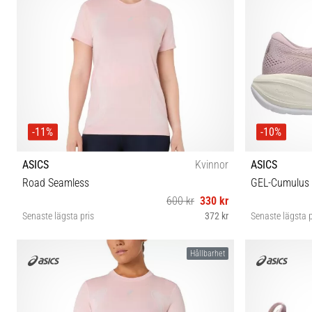
-11%
-10%
ASICS
Kvinnor
ASICS
Road Seamless
GEL-Cumulus
600 kr
330 kr
Senaste lägsta pris
372 kr
Senaste lägsta p
XS S M L
Hållbarhet