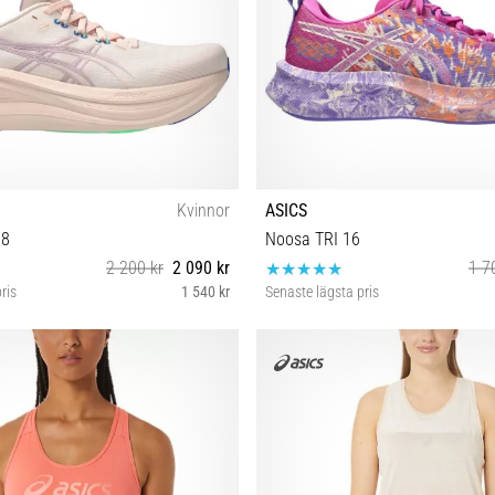
Kvinnor
ASICS
28
Noosa TRI 16
2 200 kr
2 090 kr
1 7
ris
1 540 kr
Senaste lägsta pris
7 37½ 38 39 39½ 40 40½
37 39 39½