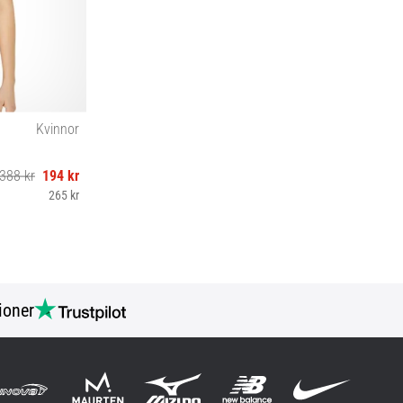
Kvinnor
388 kr
194 kr
265 kr
ioner