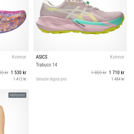
Kvinnor
ASICS
Kvinnor
Trabuco 14
00 kr
1 530 kr
1 800 kr
1 710 kr
1 412 kr
Senaste lägsta pris
1 484 kr
37½ 39½
Hållbarhet