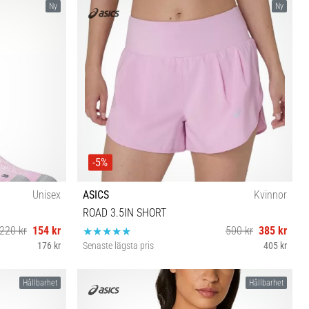
Ny
Ny
-5%
Unisex
ASICS
Kvinnor
ROAD 3.5IN SHORT
220 kr
154 kr
500 kr
385 kr
176 kr
Senaste lägsta pris
405 kr
XS S M L
Hållbarhet
Hållbarhet