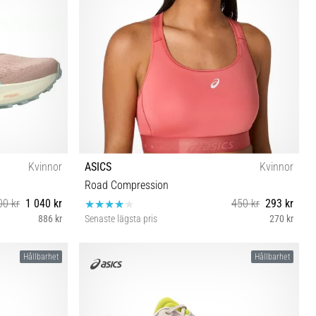
Kvinnor
ASICS
Kvinnor
Road Compression
00 kr
1 040 kr
450 kr
293 kr
886 kr
Senaste lägsta pris
270 kr
XS
Hållbarhet
Hållbarhet