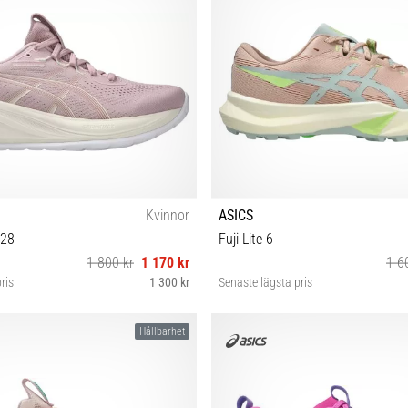
Kvinnor
ASICS
 28
Fuji Lite 6
1 800 kr
1 170 kr
1 6
ris
1 300 kr
Senaste lägsta pris
39 39½ 40
40
Hållbarhet