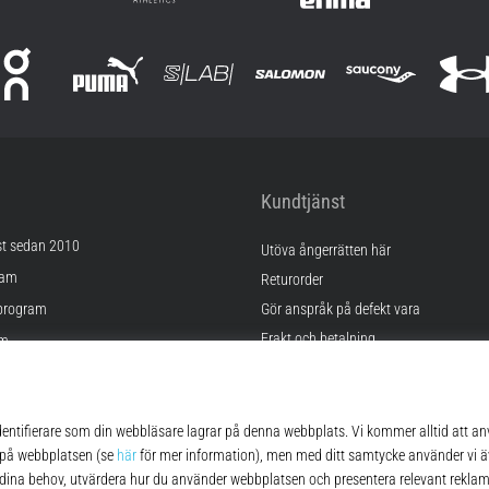
Kundtjänst
st sedan 2010
Utöva ångerrätten här
ram
Returorder
program
Gör anspråk på defekt vara
Frakt och betalning
am
Hitta rätt storlek
Kontakt
lningar
FAQ
kor
Sekretesspolicy