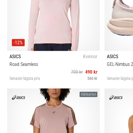
-12%
ASICS
Kvinnor
ASICS
Road Seamless
GEL-Nimbus 
700 kr
490 kr
Senaste lägsta pris
560 kr
Senaste lägsta p
XS S M L
3
Hållbarhet