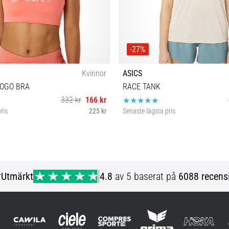
-27%
Kvinnor
ASICS
LOGO BRA
RACE TANK
332 kr
166 kr
ris
225 kr
Senaste lägsta pris
XS
L
r
Utmärkt
4.8
av 5 baserat på
6088 recens