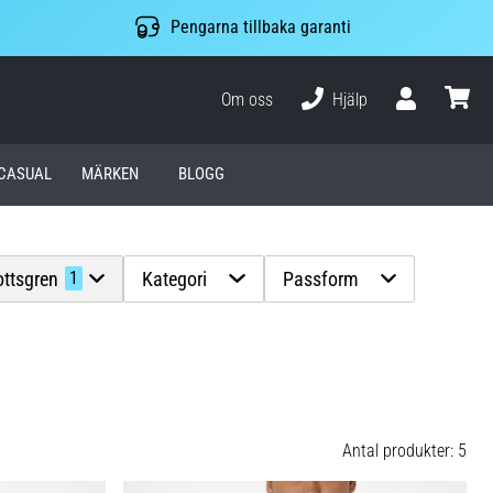
Pengarna tillbaka garanti
Om oss
Hjälp
varuko
CASUAL
MÄRKEN
BLOGG
ottsgren
Kategori
Passform
1
Antal produkter: 5