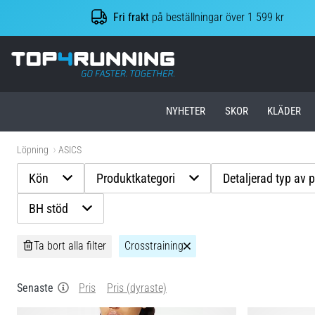
Fri frakt
på beställningar över 1 599 kr
Top4Running.se
NYHETER
SKOR
KLÄDER
Löpning
ASICS
Kön
Produktkategori
Detaljerad typ av 
BH stöd
Ta bort alla filter
Crosstraining
Senaste
Pris
Pris (dyraste)