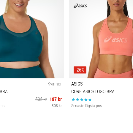
-26%
Kvinnor
ASICS
 BRA
CORE ASICS LOGO BRA
505 kr
187 kr
ris
303 kr
Senaste lägsta pris
XS
XS