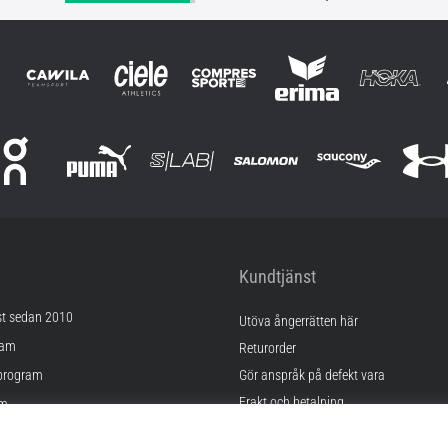
Kundtjänst
st sedan 2010
Utöva ångerrätten här
ram
Returorder
program
Gör anspråk på defekt vara
Frakt och betalning
am
Hitta rätt storlek