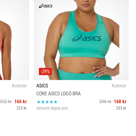
-29%
Kvinnor
ASICS
Kvinnor
CORE ASICS LOGO BRA
332 kr
166 kr
336 kr
168 kr
225 kr
Senaste lägsta pris
235 kr
XS