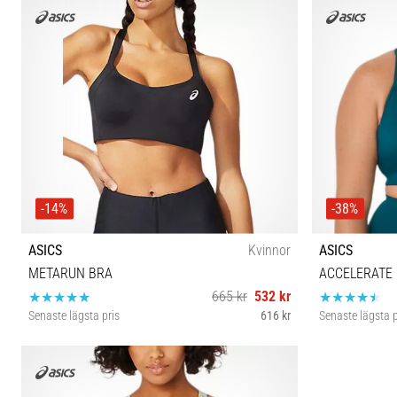
-14%
-38%
ASICS
Kvinnor
ASICS
METARUN BRA
ACCELERATE
665 kr
532 kr
Senaste lägsta pris
616 kr
Senaste lägsta p
32B