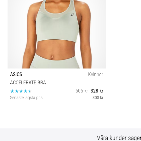
ASICS
Kvinnor
ACCELERATE BRA
505 kr
328 kr
Senaste lägsta pris
303 kr
XS
Våra kunder säge