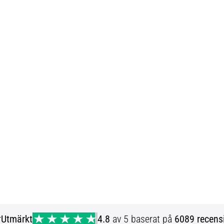
r
Utmärkt
4.8
av 5 baserat på
6089 recens