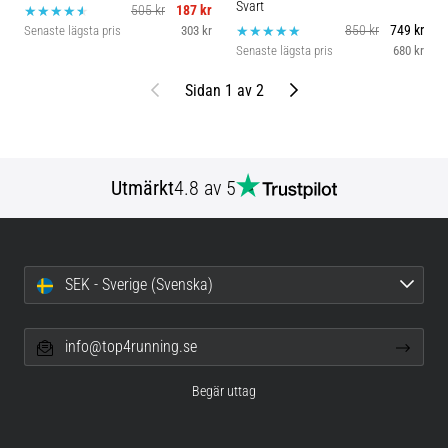
Svart
505 kr
187 kr
850 kr
749 kr
Senaste lägsta pris
303 kr
Senaste lägsta pris
680 kr
Föregående
Nästa
Sidan 1 av 2
Utmärkt
4.8 av 5
SEK - Sverige (Svenska)
info@top4running.se
Begär uttag