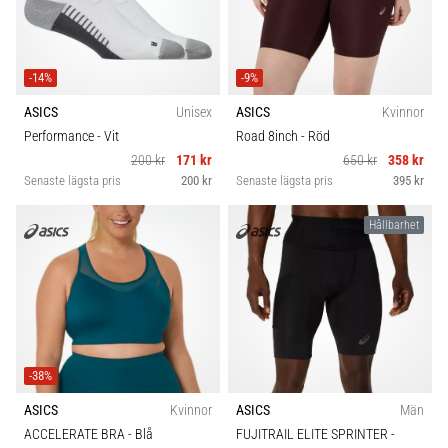
-14%
-9%
ASICS
Unisex
ASICS
Kvinnor
Performance
- Vit
Road 8inch
- Röd
200 kr
171 kr
650 kr
358 kr
Senaste lägsta pris
200 kr
Senaste lägsta pris
395 kr
Hållbarhet
-38%
ASICS
Kvinnor
ASICS
Män
ACCELERATE BRA
- Blå
FUJITRAIL ELITE SPRINTER
-