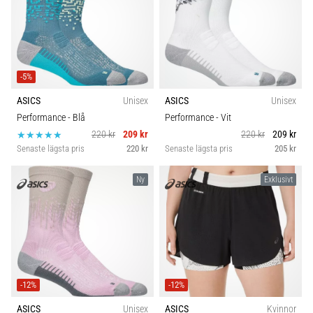
-5%
ASICS
Unisex
ASICS
Unisex
Performance
- Blå
Performance
- Vit
220 kr
209 kr
220 kr
209 kr
Senaste lägsta pris
220 kr
Senaste lägsta pris
205 kr
Ny
Exklusivt
-12%
-12%
ASICS
Unisex
ASICS
Kvinnor