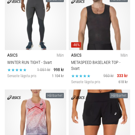
-46%
ASICS
Män
ASICS
Män
WINTER RUN TIGHT
- Svart
METASPEED BASELAER TOP
-
Svart
1 051 kr
998 kr
950 kr
333 kr
Senaste lägsta pris
1 104 kr
Senaste lägsta pris
618 kr
Hållbarhet
Hållbarhet