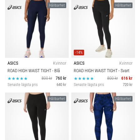
Hållbarhet
Hållbarhet
-14%
ASICS
Kvinnor
ASICS
Kvinnor
ROAD HIGH WAIST TIGHT
- Blå
ROAD HIGH WAIST TIGHT
- Svart
800 kr
760 kr
800 kr
616 kr
Senaste lägsta pris
640 kr
Senaste lägsta pris
720 kr
Hållbarhet
Hållbarhet