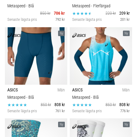
Metaspeed
- Blå
Metaspeed
- Flerfärgad
850 kr
706 kr
220 kr
209 kr
Senaste lägsta pris
792 kr
Senaste lägsta pris
201 kr
Ny
Ny
ASICS
Män
ASICS
Män
Metaspeed
- Blå
Metaspeed
- Blå
850 kr
808 kr
850 kr
808 kr
Senaste lägsta pris
761 kr
Senaste lägsta pris
776 kr
Ny
Ny