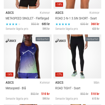
-14%
ASICS
Kvinnor
ASICS
Kvinnor
METASPEED SINGLET
- Flerfärgad
ROAD 2-N-1 3.5IN SHORT
- Svart
850 kr
680 kr
600 kr
360 kr
Senaste lägsta pris
595 kr
Senaste lägsta pris
420 kr
Hållbarhet
Hållbarhet
-14%
-17%
ASICS
Kvinnor
ASICS
Män
Metaspeed
- Blå
ROAD TIGHT
- Svart
850 kr
510 kr
850 kr
510 kr
Senaste lägsta pris
595 kr
Senaste lägsta pris
615 kr