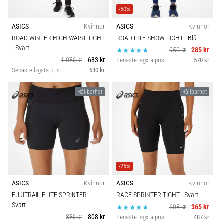
-50%
ASICS
Kvinnor
ASICS
Kvinnor
ROAD WINTER HIGH WAIST TIGHT
ROAD LITE-SHOW TIGHT
- Blå
- Svart
950 kr
285 kr
1 050 kr
683 kr
Senaste lägsta pris
570 kr
Senaste lägsta pris
630 kr
Hållbarhet
Hållbarhet
-25%
ASICS
Kvinnor
ASICS
Kvinnor
FUJITRAIL ELITE SPRINTER
-
RACE SPRINTER TIGHT
- Svart
Svart
608 kr
365 kr
850 kr
808 kr
Senaste lägsta pris
487 kr