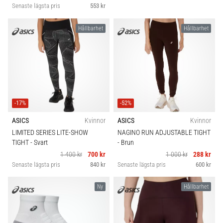
Senaste lägsta pris
553 kr
Hållbarhet
Hållbarhet
-17%
-52%
ASICS
Kvinnor
ASICS
Kvinnor
LIMITED SERIES LITE-SHOW
NAGINO RUN ADJUSTABLE TIGHT
TIGHT
- Svart
- Brun
1 400 kr
700 kr
1 000 kr
288 kr
Senaste lägsta pris
840 kr
Senaste lägsta pris
600 kr
Ny
Hållbarhet