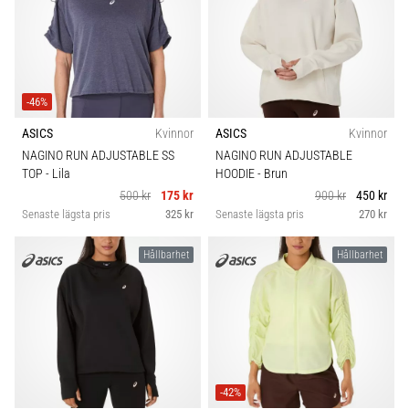
Plantar
Kollektion
fasciit:
Symptom,
Kategori
orsaker
och
-46%
Passform
behandling
1
ASICS
Kvinnor
ASICS
Kvinnor
Upplever
NAGINO RUN ADJUSTABLE SS
NAGINO RUN ADJUSTABLE
du
Hållbarhet
TOP
- Lila
HOODIE
- Brun
skarp
500 kr
175 kr
900 kr
450 kr
hälsmärta
Senaste lägsta pris
325 kr
Senaste lägsta pris
270 kr
under
eller
Hållbarhet
Hållbarhet
efter
löpning?
En
av
de
vanligaste
orsakerna
-42%
är