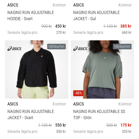
plantar
ASICS
Kvinnor
ASICS
Kvinnor
fasciit.
NAGINO RUN ADJUSTABLE
NAGINO RUN ADJUSTABLE
Vad
HOODIE
- Svart
JACKET
- Gul
beror
900 kr
450 kr
1 100 kr
385 kr
det…
Senaste lägsta pris
270 kr
Senaste lägsta pris
660 kr
Hållbarhet
Hållbarhet
5. 8. 2026
•
9 min. läsning
Kolhydratladdning:
Hur
påverkar
-46%
det
löpprestandan?
ASICS
Kvinnor
ASICS
Kvinnor
NAGINO RUN ADJUSTABLE
NAGINO RUN ADJUSTABLE SS
Det
JACKET
- Svart
TOP
- Grön
sägs
1 100 kr
550 kr
500 kr
175 kr
att
Senaste lägsta pris
330 kr
Senaste lägsta pris
325 kr
kolhydratuppladdning