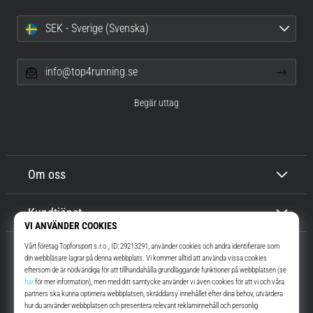
SEK - Sverige (Svenska)
info@top4running.se
Begär uttag
Om oss
Kundtjänst
Top4Running.se
I mer än 16 år vi har vi motiverat dig att gå ut och springa. Snabbare. Med