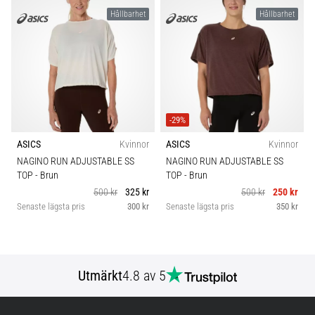
förbättrar
Hållbarhet
Hållbarhet
uthållighetsprestationen.
Är
det
verkligen
sant?
Ta
reda
-29%
på
vad…
ASICS
Kvinnor
ASICS
Kvinnor
NAGINO RUN ADJUSTABLE SS
NAGINO RUN ADJUSTABLE SS
TOP
- Brun
TOP
- Brun
Visa
500 kr
325 kr
500 kr
250 kr
alla
Senaste lägsta pris
300 kr
Senaste lägsta pris
350 kr
artiklar
Utmärkt
4.8 av 5