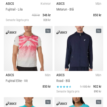
ASICS
Kvinnor
ASICS
Män
Fujitrail
- Lila
Metarun
- Blå
400 kr
346 kr
850 kr
Senaste lägsta pris
328 kr
Ny
Ny
ASICS
Män
ASICS
Män
Fujitrail Elite
- Vit
Road
- Blå
850 kr
1 100 kr
902 kr
Senaste lägsta pris
890 kr
Ny
Ny