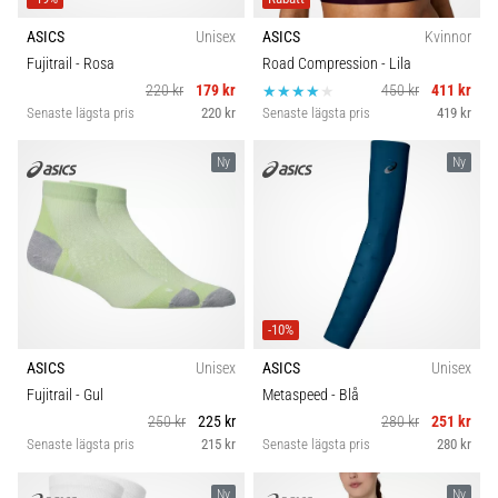
ASICS
Unisex
ASICS
Kvinnor
Fujitrail
- Rosa
Road Compression
- Lila
220 kr
179 kr
450 kr
411 kr
Senaste lägsta pris
220 kr
Senaste lägsta pris
419 kr
Ny
Ny
-10%
ASICS
Unisex
ASICS
Unisex
Fujitrail
- Gul
Metaspeed
- Blå
250 kr
225 kr
280 kr
251 kr
Senaste lägsta pris
215 kr
Senaste lägsta pris
280 kr
Ny
Ny