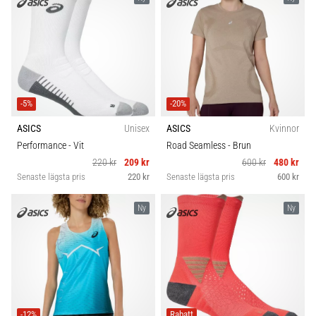
-5%
-20%
ASICS
Unisex
ASICS
Kvinnor
Performance
- Vit
Road Seamless
- Brun
220 kr
209 kr
600 kr
480 kr
Senaste lägsta pris
220 kr
Senaste lägsta pris
600 kr
Ny
Ny
-12%
Rabatt