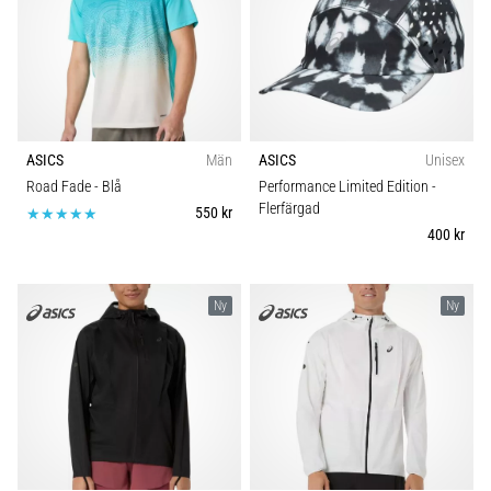
Blixtsnabb
Kollektion
löpning
och
Idrottsgren
beeptest:
Vad
Kategori
är
1
de
ASICS
Män
ASICS
Unisex
och
Road Fade
- Blå
Performance Limited Edition
-
Passform
Flerfärgad
hur
550 kr
400 kr
genomförs
Hållbarhet
de?
I
Ny
Ny
Säsong
praktiken
testar
shuttle
BH stöd
run
snabbhet,
smidighet
och