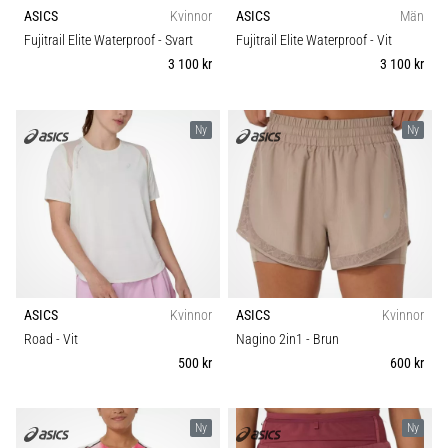
riktningsförändringar.
ASICS
Kvinnor
ASICS
Män
Hur
Fujitrail Elite Waterproof
- Svart
Fujitrail Elite Waterproof
- Vit
utförs
3 100 kr
3 100 kr
det
korrekt,
var
Ny
Ny
används
det…
6. 8. 2026
•
9 min. läsning
Löparknä:
Orsaker,
ASICS
Kvinnor
ASICS
Kvinnor
behandling
Road
- Vit
Nagino 2in1
- Brun
och
500 kr
600 kr
förebyggande
åtgärder
Ny
Ny
Löparknä,