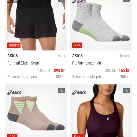
Rabatt
-17%
ASICS
Män
ASICS
Unisex
Fujitrail Elite
- Svart
Performance
- Vit
1 050 kr
893 kr
200 kr
165 kr
Senaste lägsta pris
902 kr
Senaste lägsta pris
200 kr
Ny
Ny
-19%
Rabatt