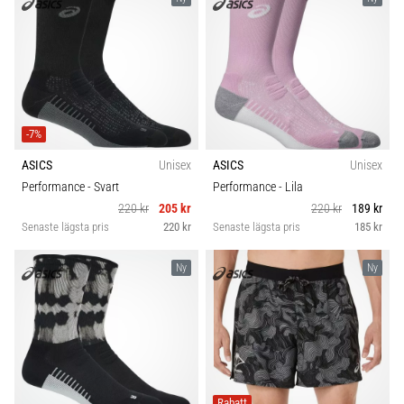
-7%
ASICS
Unisex
ASICS
Unisex
Performance
- Svart
Performance
- Lila
220 kr
205 kr
220 kr
189 kr
Senaste lägsta pris
220 kr
Senaste lägsta pris
185 kr
Ny
Ny
Rabatt