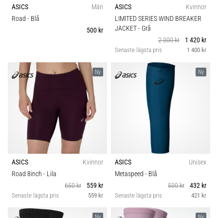
ASICS
Män
ASICS
Kvinnor
Road
- Blå
LIMITED SERIES WIND BREAKER
JACKET
- Grå
500 kr
2 000 kr
1 420 kr
Senaste lägsta pris
1 400 kr
Ny
Ny
ASICS
Kvinnor
ASICS
Unisex
Road 8inch
- Lila
Metaspeed
- Blå
650 kr
559 kr
500 kr
432 kr
Senaste lägsta pris
559 kr
Senaste lägsta pris
421 kr
Ny
Ny