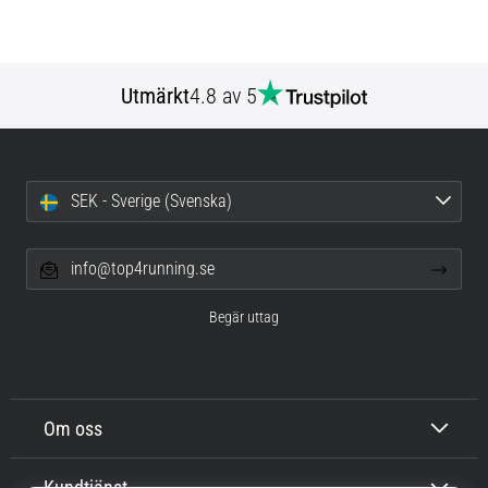
Utmärkt
4.8 av 5
SEK - Sverige (Svenska)
info@top4running.se
Begär uttag
Om oss
Kundtjänst