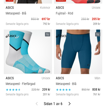
ASICS
Kvinnor
ASICS
Unisex
Metaspeed
- Blå
Fujitrail
- Röd
850 kr
697 kr
250 kr
205 kr
Senaste lägsta pris
792 kr
Senaste lägsta pris
209 kr
Ny
Ny
ASICS
Unisex
ASICS
Män
Metaspeed
- Flerfärgad
Metaspeed
- Blå
220 kr
209 kr
850 kr
808 kr
Senaste lägsta pris
201 kr
Senaste lägsta pris
761 kr
Föregående
Nästa
Sidan 1 av 6