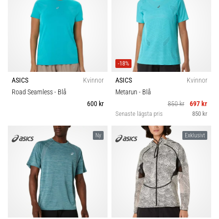
-18%
ASICS
Kvinnor
ASICS
Kvinnor
Road Seamless
- Blå
Metarun
- Blå
600 kr
850 kr
697 kr
Senaste lägsta pris
850 kr
Ny
Exklusivt