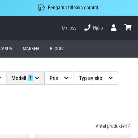
Pengarna tillbaka garanti
Om oss
Hjälp
varuko
CASUAL
MÄRKEN
BLOGG
Modell
Pris
Typ av sko
1
Antal produkter: 4