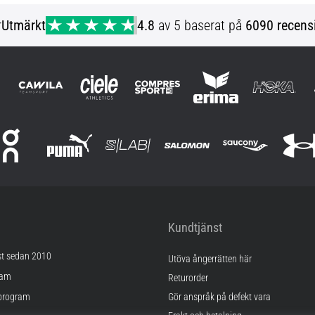
r
Utmärkt
4.8
av 5 baserat på
6090 recens
Kundtjänst
st sedan 2010
Utöva ångerrätten här
ram
Returorder
program
Gör anspråk på defekt vara