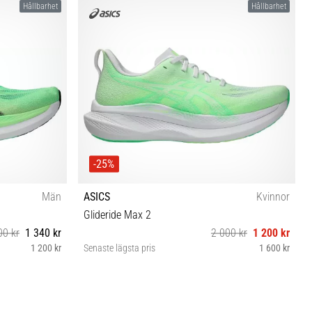
Hållbarhet
Hållbarhet
-25%
Män
ASICS
Kvinnor
Glideride Max 2
00 kr
1 340 kr
2 000 kr
1 200 kr
1 200 kr
Senaste lägsta pris
1 600 kr
 46 46½ 47
37 37½ 38 39 39½ 40 40½ 41½