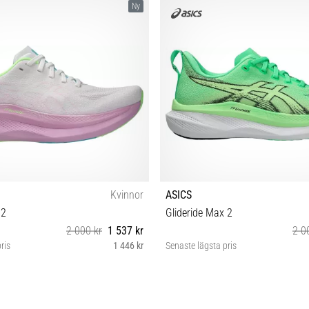
Ny
Kvinnor
ASICS
 2
Glideride Max 2
2 000 kr
1 537 kr
2 0
ris
1 446 kr
Senaste lägsta pris
8 39 39½ 40 40½ 41½ 42 42½
40½ 41½ 42 42½ 43½ 44 44½ 45