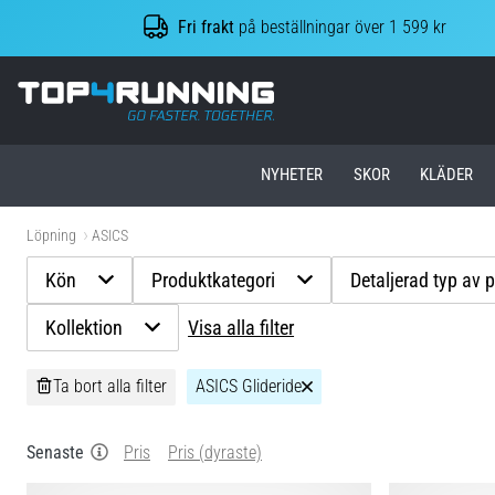
Fri frakt
på beställningar över 1 599 kr
Top4Running.se
NYHETER
SKOR
KLÄDER
Löpning
ASICS
Kön
Produktkategori
Detaljerad typ av 
Kollektion
Visa alla filter
Ta bort alla filter
ASICS Glideride
Senaste
Pris
Pris (dyraste)