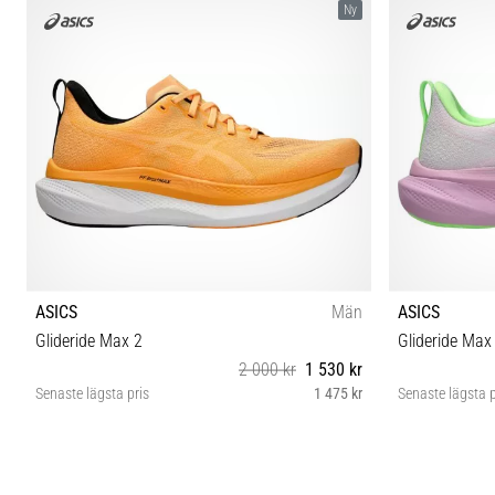
Ny
ASICS
Män
ASICS
Glideride Max 2
Glideride Max
2 000 kr
1 530 kr
Senaste lägsta pris
1 475 kr
Senaste lägsta p
40½ 41½ 42 42½ 43½ 44 44½ 45 46 46½ 47 48
37½ 3