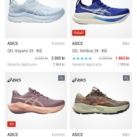
Rabatt
ASICS
Kvinnor
ASICS
Män
GEL-Kayano 33
- Blå
GEL-Nimbus 28
- Blå
2 200 kr
2 003 kr
2 200 kr
1 863 kr
Senaste lägsta pris
1 964 kr
Senaste lägsta pris
1 928 kr
Ny
Ny
-8%
ASICS
Kvinnor
ASICS
Män