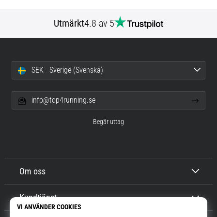
Utmärkt
4.8 av 5
SEK - Sverige (Svenska)
info@top4running.se
Begär uttag
Om oss
Kundtjänst