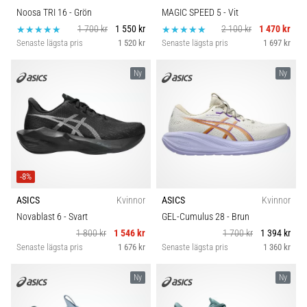
Noosa TRI 16
- Grön
MAGIC SPEED 5
- Vit
1 700 kr
1 550 kr
2 100 kr
1 470 kr
Senaste lägsta pris
1 520 kr
Senaste lägsta pris
1 697 kr
Ny
Ny
-8%
ASICS
Kvinnor
ASICS
Kvinnor
Novablast 6
- Svart
GEL-Cumulus 28
- Brun
1 800 kr
1 546 kr
1 700 kr
1 394 kr
Senaste lägsta pris
1 676 kr
Senaste lägsta pris
1 360 kr
Ny
Ny