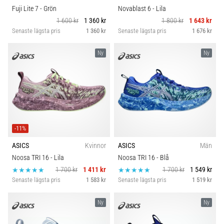
Fuji Lite 7
- Grön
Novablast 6
- Lila
1 600 kr
1 360 kr
1 800 kr
1 643 kr
Senaste lägsta pris
1 360 kr
Senaste lägsta pris
1 676 kr
Ny
Ny
-11%
ASICS
Kvinnor
ASICS
Män
Noosa TRI 16
- Lila
Noosa TRI 16
- Blå
1 700 kr
1 411 kr
1 700 kr
1 549 kr
Senaste lägsta pris
1 583 kr
Senaste lägsta pris
1 519 kr
Ny
Ny