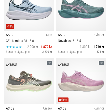
-15%
ASICS
Män
ASICS
Kvinnor
GEL-Nimbus 28
- Blå
Novablast 6
- Blå
2 200 kr
1 870 kr
1 800 kr
1 710 kr
Senaste lägsta pris
2 200 kr
Senaste lägsta pris
1 676 kr
Ny
Ny
Rabatt
ASICS
Unisex
ASICS
Kvinnor