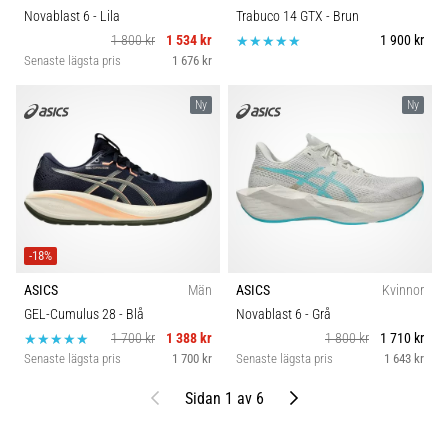
Novablast 6
- Lila
Trabuco 14 GTX
- Brun
1 800 kr
1 534 kr
1 900 kr
Senaste lägsta pris
1 676 kr
Ny
Ny
-18%
ASICS
Män
ASICS
Kvinnor
GEL-Cumulus 28
- Blå
Novablast 6
- Grå
1 700 kr
1 388 kr
1 800 kr
1 710 kr
Senaste lägsta pris
1 700 kr
Senaste lägsta pris
1 643 kr
Föregående
Nästa
Sidan 1 av 6