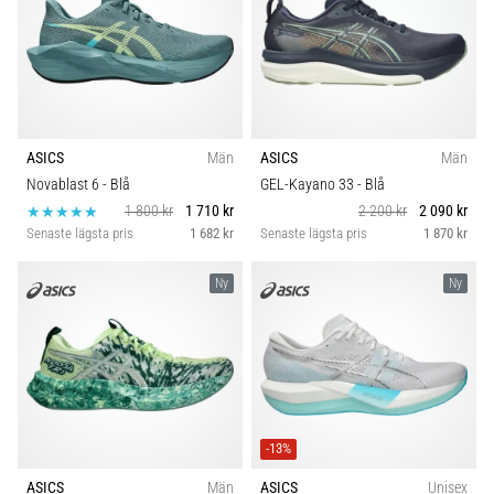
ASICS
Män
ASICS
Män
Novablast 6
- Blå
GEL-Kayano 33
- Blå
1 800 kr
1 710 kr
2 200 kr
2 090 kr
Senaste lägsta pris
1 682 kr
Senaste lägsta pris
1 870 kr
Ny
Ny
-13%
ASICS
Män
ASICS
Unisex