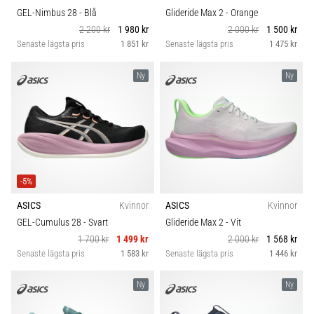
GEL-Nimbus 28
- Blå
Glideride Max 2
- Orange
2 200 kr
1 980 kr
2 000 kr
1 500 kr
Senaste lägsta pris
1 851 kr
Senaste lägsta pris
1 475 kr
Ny
Ny
-5%
ASICS
Kvinnor
ASICS
Kvinnor
GEL-Cumulus 28
- Svart
Glideride Max 2
- Vit
1 700 kr
1 499 kr
2 000 kr
1 568 kr
Senaste lägsta pris
1 583 kr
Senaste lägsta pris
1 446 kr
Ny
Ny