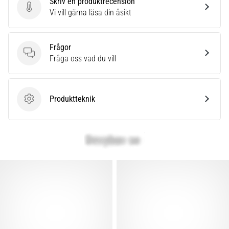
Skriv en produktrecension
även
Skriv en produktrecension
Vi vill gärna läsa din åsikt
känt
som
iliotibialbandssyndrom
Frågor
(ITBS),
Frågor
Fråga oss vad du vill
är
ett
mycket
vanligt
Produktteknik
Produktteknik
hälsoproblem
som
löpare
drabbas
av.
Vad…
Visa
alla
artiklar