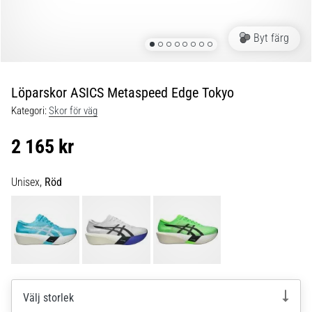
Blixtsnabb
löpning
och
Byt färg
beeptest:
Vad
är
Löparskor ASICS Metaspeed Edge Tokyo
de
Kategori:
Skor för väg
och
hur
2 165 kr
genomförs
de?
Unisex,
Röd
I
praktiken
testar
shuttle
run
snabbhet,
smidighet
Välj storlek
och