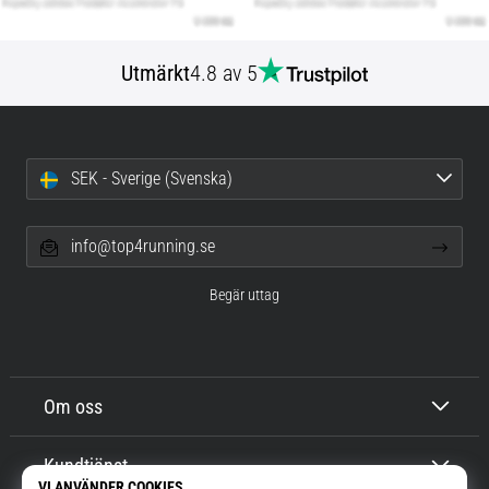
Utmärkt
4.8 av 5
SEK - Sverige (Svenska)
info@top4running.se
Begär uttag
Om oss
Kundtjänst