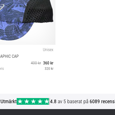
Unisex
RAPHIC CAP
400 kr
360 kr
ris
320 kr
Universell storlek
r
Utmärkt
4.8
av 5 baserat på
6089 recens