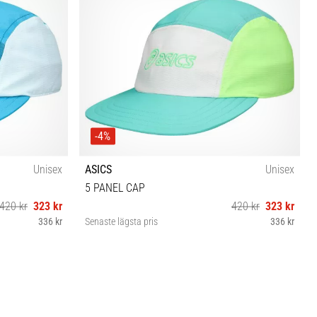
-4%
Unisex
ASICS
Unisex
5 PANEL CAP
420 kr
323 kr
420 kr
323 kr
336 kr
Senaste lägsta pris
336 kr
S/M M/L L/XL