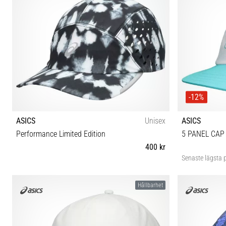
-12%
ASICS
Unisex
ASICS
Performance Limited Edition
5 PANEL CAP
400 kr
Senaste lägsta p
S/M M-L
Hållbarhet