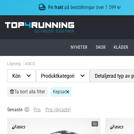
Fri frakt
på beställningar över 1 599 kr
Top4Running.se
NYHETER
SKOR
KLÄDER
Löpning
ASICS
Kön
Produktkategori
Detaljerad typ av 
Ta bort alla filter
Kepsar
Senaste
Pris
Pris (dyraste)
Ny