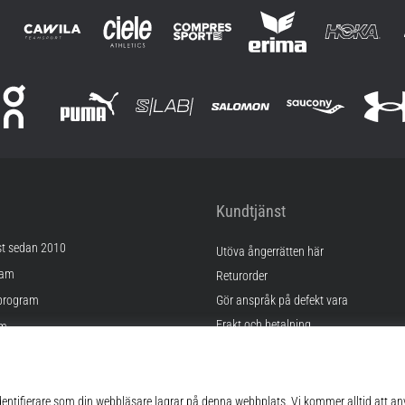
Kundtjänst
st sedan 2010
Utöva ångerrätten här
ram
Returorder
program
Gör anspråk på defekt vara
Frakt och betalning
am
Hitta rätt storlek
Kontakt
lningar
FAQ