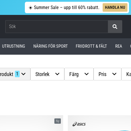
☀️ Summer Sale – upp till 60% rabatt.
HANDLA NU
Sök
UTRUSTNING
NÄRING FÖR SPORT
FRIIDROTT & FÄLT
REA
produkt
Storlek
Färg
Pris
Ka
1
Ny