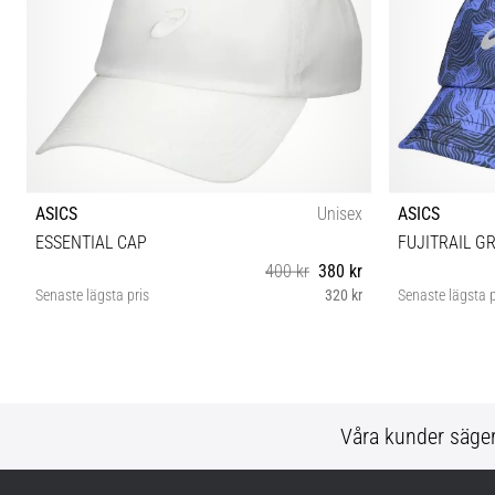
ASICS
Unisex
ASICS
ESSENTIAL CAP
FUJITRAIL G
400 kr
380 kr
Senaste lägsta pris
320 kr
Senaste lägsta p
S/M M/L
Våra kunder säge