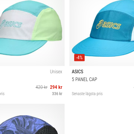
-4%
Unisex
ASICS
5 PANEL CAP
420 kr
294 kr
ris
336 kr
Senaste lägsta pris
S/M M/L L/XL
S/M M/L