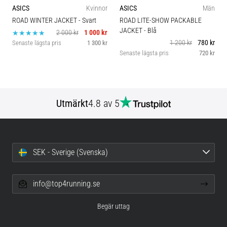
Vilka
ASICS
Kvinnor
ASICS
Män
är
ROAD WINTER JACKET
- Svart
ROAD LITE-SHOW PACKABLE
de
JACKET
- Blå
2 000 kr
1 000 kr
vanligaste…
1 200 kr
780 kr
Senaste lägsta pris
1 300 kr
Senaste lägsta pris
720 kr
5. 8. 2026
•
8 min. läsning
Utmärkt
4.8 av 5
Plantar
fasciit:
Symptom,
orsaker
SEK - Sverige (Svenska)
och
behandling
Upplever
info@top4running.se
du
skarp
Begär uttag
hälsmärta