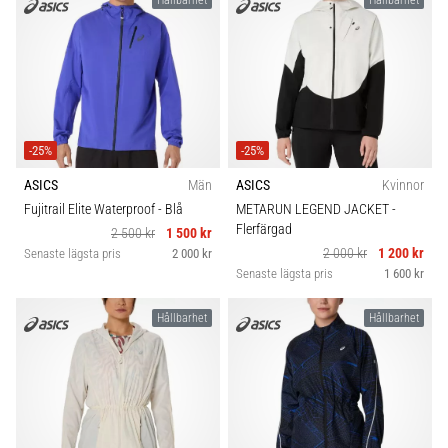
förbättrar
uthållighetsprestationen.
Är
det
verkligen
sant?
Ta
-25%
-25%
reda
på
ASICS
Män
ASICS
Kvinnor
vad…
Fujitrail Elite Waterproof
- Blå
METARUN LEGEND JACKET
-
Flerfärgad
2 500 kr
1 500 kr
2 000 kr
1 200 kr
Senaste lägsta pris
2 000 kr
Visa
Senaste lägsta pris
1 600 kr
alla
artiklar
Hållbarhet
Hållbarhet