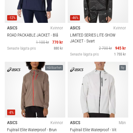
-12%
-46%
ASICS
Kvinnor
ASICS
Kvinnor
ROAD PACKABLE JACKET
- Blå
LIMITED SERIES LITE-SHOW
JACKET
- Svart
1 100 kr
770 kr
2 700 kr
945 kr
Senaste lägsta pris
880 kr
Senaste lägsta pris
1 755 kr
Hållbarhet
Ny
-8%
ASICS
Kvinnor
ASICS
Män
Fujitrail Elite Waterproof
- Brun
Fujitrail Elite Waterproof
- Vit