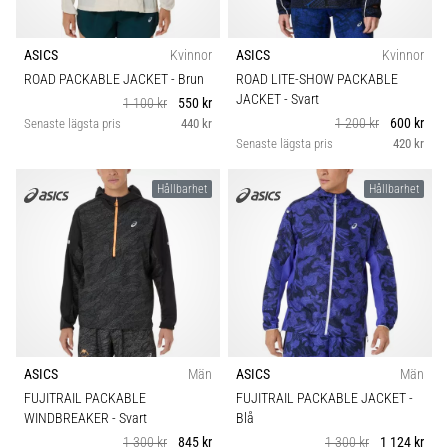
ASICS
Kvinnor
ASICS
Kvinnor
ROAD PACKABLE JACKET
- Brun
ROAD LITE-SHOW PACKABLE
JACKET
- Svart
1 100 kr
550 kr
1 200 kr
600 kr
Senaste lägsta pris
440 kr
Senaste lägsta pris
420 kr
Hållbarhet
Hållbarhet
ASICS
Män
ASICS
Män
FUJITRAIL PACKABLE
FUJITRAIL PACKABLE JACKET
-
WINDBREAKER
- Svart
Blå
1 300 kr
845 kr
1 300 kr
1 124 kr