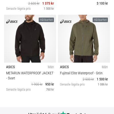
2 500 kr
1 375 kr
3 100 kr
Senaste lägsta pris
1 500 kr
Hållbarhet
Hållbarhet
ASICS
Män
ASICS
Män
METARUN WATERPROOF JACKET
Fujitrail Elite Waterproof
- Grön
- Svart
2 500 kr
1 500 kr
1 900 kr
950 kr
Senaste lägsta pris
1 086 kr
Senaste lägsta pris
760 kr