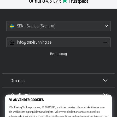
Utmärkt
4.8 av 5
SEK - Sverige (Svenska)
info@top4running.se
Begär uttag
Om oss
Kundtjänst