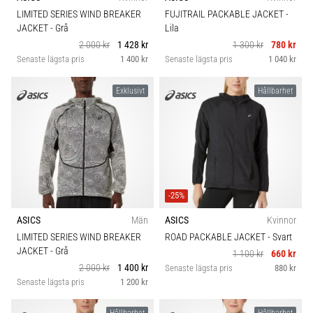
plantar
LIMITED SERIES WIND BREAKER
FUJITRAIL PACKABLE JACKET
-
fasciit.
JACKET
- Grå
Lila
Vad
2 000 kr
1 428 kr
1 300 kr
780 kr
beror
Senaste lägsta pris
1 400 kr
Senaste lägsta pris
1 040 kr
det…
Exklusivt
Hållbarhet
5. 8. 2026
•
9 min. läsning
Kolhydratladdning:
Hur
påverkar
-25%
det
ASICS
Män
ASICS
Kvinnor
löpprestandan?
LIMITED SERIES WIND BREAKER
ROAD PACKABLE JACKET
- Svart
JACKET
- Grå
Det
1 100 kr
660 kr
2 000 kr
1 400 kr
sägs
Senaste lägsta pris
880 kr
Senaste lägsta pris
1 200 kr
att
kolhydratuppladdning
Hållbarhet
Hållbarhet