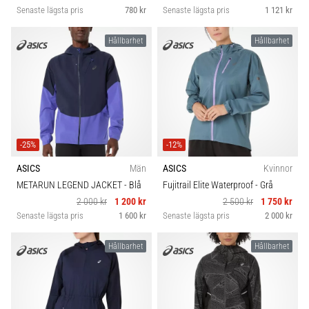
Senaste lägsta pris
780 kr
Senaste lägsta pris
1 121 kr
Hållbarhet
Hållbarhet
-25%
-12%
ASICS
Män
ASICS
Kvinnor
METARUN LEGEND JACKET
- Blå
Fujitrail Elite Waterproof
- Grå
2 000 kr
1 200 kr
2 500 kr
1 750 kr
Senaste lägsta pris
1 600 kr
Senaste lägsta pris
2 000 kr
Hållbarhet
Hållbarhet