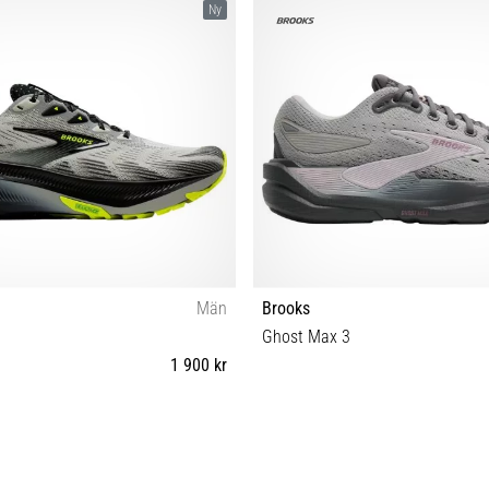
Ny
Män
Brooks
Ghost Max 3
1 900 kr
 44 44½ 45 45½ 46 46½ 47½ 48½ 49½
35½ 36 36½ 37½ 38 38½ 39 40 40½