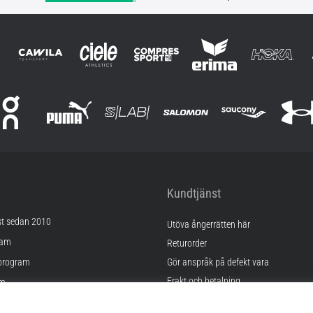
Kundtjänst
st sedan 2010
Utöva ångerrätten här
ram
Returorder
program
Gör anspråk på defekt vara
Frakt och betalning
am
Hitta rätt storlek