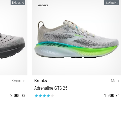
Exklusivt
Exklusivt
Kvinnor
Brooks
Män
Adrenaline GTS 25
2 000 kr
1 900 kr
 41 42 43 44½
40 41 42 42½ 43 44 44½ 45 45½ 46 46½ 47½ 48½
49½