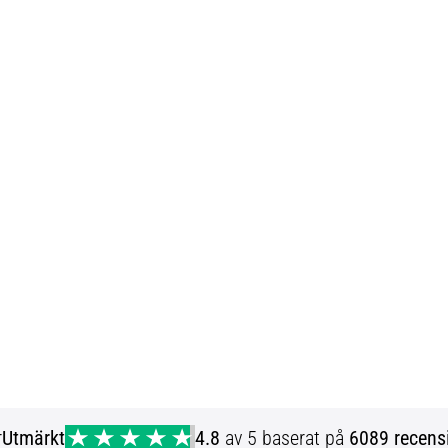
r
Utmärkt
4.8
av 5 baserat på
6089 recens