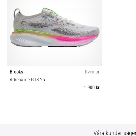
Brooks
Kvinnor
Adrenaline GTS 25
1 900 kr
35½ 36 36½ 38 39 40 40½ 41 42 42½ 44½ 45½
Våra kunder säge