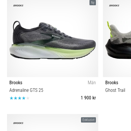
Ny
Brooks
Män
Brooks
Adrenaline GTS 25
Ghost Trail
1 900 kr
40 40½ 41 42 42½ 43 44 44½ 45 45½ 46 46½ 47½
41 42 42½ 43
Exklusivt
48½