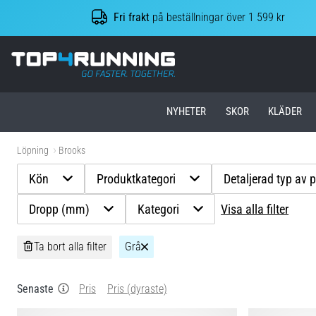
Fri frakt
på beställningar över 1 599 kr
Top4Running.se
NYHETER
SKOR
KLÄDER
Löpning
Brooks
Kön
Produktkategori
Detaljerad typ av 
Dropp (mm)
Kategori
Visa alla filter
Ta bort alla filter
Grå
Senaste
Pris
Pris (dyraste)