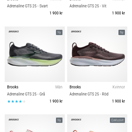
Vilka
Underlag
Adrenaline GTS 25
- Svart
Adrenaline GTS 25
- Vit
är
1 900 kr
1 900 kr
de
vanligaste…
Typ av löpning
Ny
Ny
5. 8. 2026
Typ av sko
•
8 min. läsning
Vikt (g)
Plantar
fasciit:
Symptom,
orsaker
Brooks
Män
Brooks
Kvinnor
och
Adrenaline GTS 25
- Grå
Adrenaline GTS 25
- Röd
behandling
1 900 kr
1 900 kr
Upplever
du
skarp
Ny
Exklusivt
hälsmärta