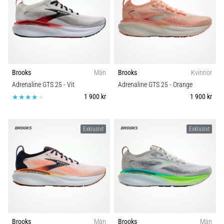
under
eller
efter
löpning?
En
av
de
Brooks
Män
Brooks
Kvinnor
vanligaste
Adrenaline GTS 25
- Vit
Adrenaline GTS 25
- Orange
orsakerna
1 900 kr
1 900 kr
är
plantar
fasciit.
Exklusivt
Exklusivt
Vad
beror
det…
Visa
alla
artiklar
Brooks
Män
Brooks
Män