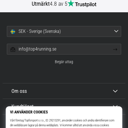
Utmärkt
4.8 av 5
SEK - Sverige (Svenska)
info@top4running.se
Begär uttag
Om oss
Kundtjänst