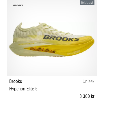
Exklusivt
Brooks
Unisex
Hyperion Elite 5
3 300 kr
37½ 38½ 39 40 40½ 41 42 42½ 43 44 44½ 45 45½ 46
47½