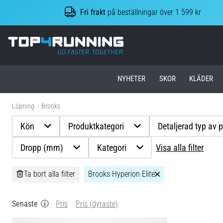
Fri frakt
på beställningar över 1 599 kr
Top4Running.se
NYHETER
SKOR
KLÄDER
Löpning
Brooks
Kön
Produktkategori
Detaljerad typ av 
Dropp (mm)
Kategori
Visa alla filter
Ta bort alla filter
Brooks Hyperion Elite
Senaste
Pris
Pris (dyraste)