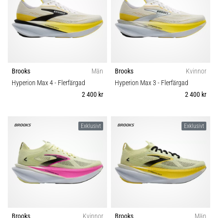
Blixtsnabb
Carbon
löpning
och
Komfort och dämpning
beeptest:
Vad
Dropp (mm)
är
de
Brooks
Män
Brooks
Kvinnor
och
Hyperion Max 4
- Flerfärgad
Hyperion Max 3
- Flerfärgad
Kategori
hur
2 400 kr
2 400 kr
genomförs
Modell
1
de?
Exklusivt
Exklusivt
I
Skobredd
praktiken
testar
shuttle
Sport
run
snabbhet,
smidighet
Hållbarhet
och
Brooks
Kvinnor
Brooks
Män