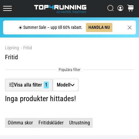
Upptäck
dämpade
Filtr
Sök
varuko
skor
Top4Running.se
för
Sök
landsväg
☀️ Summer Sale – upp till 60% rabatt.
HANDLA NU
Visa produkter
och
trail
och
Löpning
Fritid
njut
Fritid
av
den…
Visa alla filter
1
Modell
5. 8. 2026
•
Inga produkter hittades!
8 min. läsning
Vanligaste
orsakerna
Oömma skor
Fritidskläder
Utrustning
till
knäsmärta