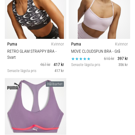
under
Idrottsgren
och
efter
Kategori
löpning
Knäsmärta
Passform
drabbar
Puma
Kvinnor
Puma
Kvinnor
alla
RETRO GLAM STRAPPY BRA
-
MOVE CLOUDSPUN BRA
- Grå
löpare
Hållbarhet
Svart
minst
610 kr
397 kr
467 kr
417 kr
en
Senaste lägsta pris
356 kr
Senaste lägsta pris
417 kr
BH stöd
1
gång
i
Hållbarhet
livet,
oavsett
om
du
är
amatör
eller
proffs.