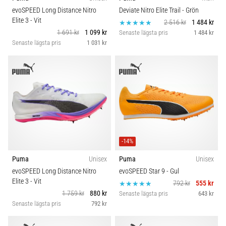
riktningsförändringar.
Kategori
evoSPEED Long Distance Nitro
Deviate Nitro Elite Trail
- Grön
Hur
Elite 3
- Vit
2 516 kr
1 484 kr
utförs
1 691 kr
1 099 kr
Senaste lägsta pris
1 484 kr
det
Hållbarhet
Senaste lägsta pris
1 031 kr
korrekt,
var
används
Komfort och dämpning
det…
Skobredd
6. 8. 2026
•
Carbon
9 min. läsning
-14%
Löparknä:
Orsaker,
Puma
Unisex
Puma
Unisex
behandling
evoSPEED Long Distance Nitro
evoSPEED Star 9
- Gul
och
Elite 3
- Vit
792 kr
555 kr
förebyggande
1 759 kr
880 kr
Senaste lägsta pris
643 kr
Senaste lägsta pris
792 kr
åtgärder
Löparknä,