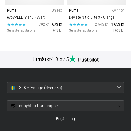
Puma
Unisex
Puma
Kvinnor
evoSPEED Star 9
- Svart
Deviate Nitro Elite 3
- Orange
792 kr
673 kr
2 543 kr
1 653 kr
Senaste lägsta pris
643 kr
Senaste lägsta pris
1 653 kr
Utmärkt
4.8 av 5
SEK - Sverige (Svenska)
info@top4running.se
Begär uttag