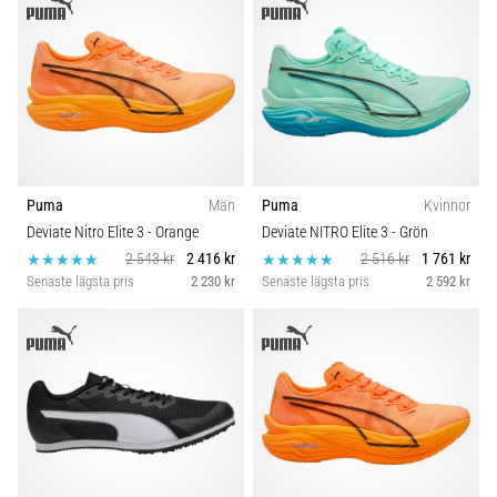
även
känt
som
iliotibialbandssyndrom
(ITBS),
är
ett
mycket
Puma
Män
Puma
Kvinnor
vanligt
Deviate Nitro Elite 3
- Orange
Deviate NITRO Elite 3
- Grön
hälsoproblem
2 543 kr
2 416 kr
2 516 kr
1 761 kr
som
Senaste lägsta pris
2 230 kr
Senaste lägsta pris
2 592 kr
löpare
drabbas
av.
Vad…
Visa
alla
artiklar