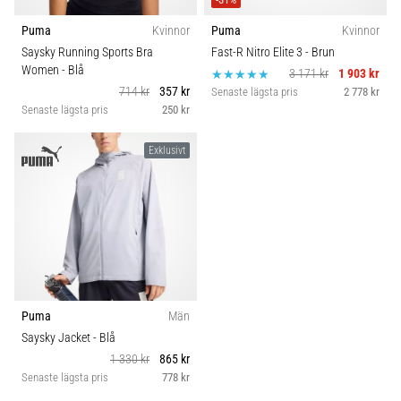
Puma
Kvinnor
Puma
Kvinnor
Saysky Running Sports Bra
Fast-R Nitro Elite 3
- Brun
Women
- Blå
3 171 kr
1 903 kr
714 kr
357 kr
Senaste lägsta pris
2 778 kr
Senaste lägsta pris
250 kr
Exklusivt
Puma
Män
Saysky Jacket
- Blå
1 330 kr
865 kr
Senaste lägsta pris
778 kr