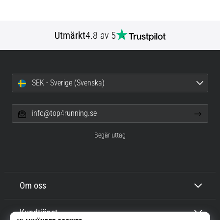
Utmärkt
4.8 av 5
SEK - Sverige (Svenska)
info@top4running.se
Begär uttag
Om oss
Kundtjänst