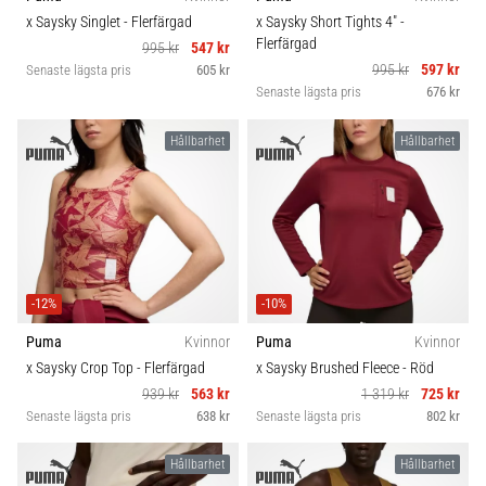
Vilka
Hållbarhet
x Saysky Singlet
- Flerfärgad
x Saysky Short Tights 4"
-
är
Flerfärgad
995 kr
547 kr
de
995 kr
597 kr
Senaste lägsta pris
605 kr
vanligaste…
Säsong
Senaste lägsta pris
676 kr
Hållbarhet
Hållbarhet
5. 8. 2026
Komfort och dämpning
•
8 min. läsning
Skobredd
Plantar
fasciit:
BH stöd
Symptom,
orsaker
-12%
-10%
och
Carbon
Puma
Kvinnor
Puma
Kvinnor
behandling
x Saysky Crop Top
- Flerfärgad
x Saysky Brushed Fleece
- Röd
Upplever
939 kr
563 kr
1 319 kr
725 kr
du
Senaste lägsta pris
638 kr
Senaste lägsta pris
802 kr
skarp
hälsmärta
Hållbarhet
Hållbarhet