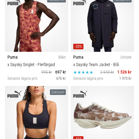
-23%
Puma
Män
Puma
Unisex
x Saysky Singlet
- Flerfärgad
x Saysky Team Jacket
- Blå
995 kr
697 kr
2 543 kr
1 526 kr
Senaste lägsta pris
676 kr
Senaste lägsta pris
1 973 kr
Exklusivt
-31%