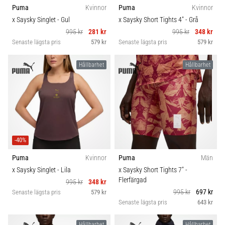
Puma
Kvinnor
Puma
Kvinnor
x Saysky Singlet
- Gul
x Saysky Short Tights 4"
- Grå
995 kr
281 kr
995 kr
348 kr
Senaste lägsta pris
579 kr
Senaste lägsta pris
579 kr
Hållbarhet
Hållbarhet
-40%
Puma
Kvinnor
Puma
Män
x Saysky Singlet
- Lila
x Saysky Short Tights 7"
-
Flerfärgad
995 kr
348 kr
995 kr
697 kr
Senaste lägsta pris
579 kr
Senaste lägsta pris
643 kr
Hållbarhet
Hållbarhet