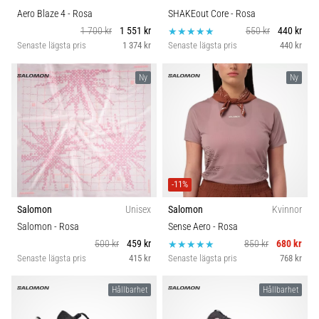
Aero Blaze 4
- Rosa
SHAKEout Core
- Rosa
1 700 kr
1 551 kr
550 kr
440 kr
Senaste lägsta pris
1 374 kr
Senaste lägsta pris
440 kr
Ny
Ny
-11%
Salomon
Unisex
Salomon
Kvinnor
Salomon
- Rosa
Sense Aero
- Rosa
500 kr
459 kr
850 kr
680 kr
Senaste lägsta pris
415 kr
Senaste lägsta pris
768 kr
Hållbarhet
Hållbarhet