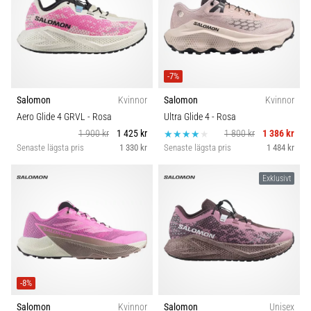
-7%
Salomon
Kvinnor
Salomon
Kvinnor
Aero Glide 4 GRVL
- Rosa
Ultra Glide 4
- Rosa
1 900 kr
1 425 kr
1 800 kr
1 386 kr
Senaste lägsta pris
1 330 kr
Senaste lägsta pris
1 484 kr
Exklusivt
-8%
Salomon
Kvinnor
Salomon
Unisex