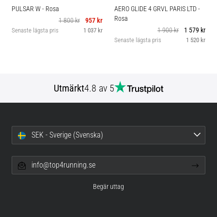
PULSAR W
- Rosa
AERO GLIDE 4 GRVL PARIS LTD
-
Rosa
1 800 kr
957 kr
1 900 kr
1 579 kr
Senaste lägsta pris
1 037 kr
Senaste lägsta pris
1 520 kr
Utmärkt
4.8 av 5
SEK - Sverige (Svenska)
info@top4running.se
Begär uttag